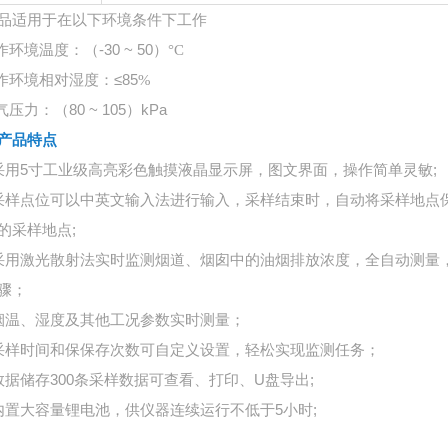
品适用于在以下环境条件下工作
作环境温度：（
-30 ~ 50）
°
C
作环境相对湿度：
≤85
%
气压力：（
80 ~ 105）kPa
产品特点
采用
5寸工业级高亮彩色触摸液晶显示屏，图文界面，操作简单灵敏;
采样点位可以中英文输入法进行输入，采样结束时，自动将采样地点
的采样地点
;
采用激光散射法实时监测烟道、烟囱中的油烟排放浓度，全自动测量
骤
；
烟温、湿度及其他工况参数实时测量
；
采样时间和保保存次数可自定义设置，轻松实现监测任务
；
数据储存
300条采样数据可查看、打印、U盘导出;
内置大容量锂电池，供仪器连续运行不低于
5小时;