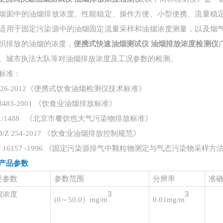
烟囱中的油烟排放浓度。性能稳定、操作方便、小型便携、流量稳
适用于固定污染源中的油烟固定流量采样和油烟浓度测量，以及烟
织排放的油烟的浓度，
便携式快速油烟测试仪 油烟排放浓度检测仪
、城市执法大队等对油烟排放浓度及工况参数的检测。
标准：
2526-2012《便携式饮食油烟检测仪技术标准》
18483-2001 《饮食业油烟排放标准》
11/1488 《北京市餐饮也大气污染物排放标准》
B/Z 254-2017 《饮食业油烟排放控制规范》
/T 16157 -1996 《固定污染源排气中颗粒物测定与气态污染物采样方
产品参数
要参数
参数范围
分辨率
准
3
3
烟浓度
(
0～50.0）mg/m
0.01mg/m