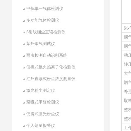
甲烷单一气体检测仪
多功能气体检测仪
采
β射线烟尘直读检测仪
烟
紫外烟气测试仪
烟
两虫检测自动识别系统
动
静
便携式氢火焰离子化检测仪
大
红外直读式粉尘浓度测量仪
烟
激光粉尘测定仪
外
取
泵吸式甲醛检测仪
整
便携式激光粉尘仪
整
个人剂量报警仪
工