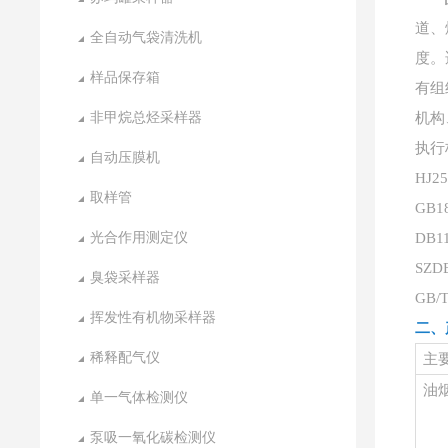
道、
全自动气袋清洗机
度。
样品保存箱
有组
非甲烷总烃采样器
机构
执行
自动压膜机
HJ
取样管
GB
光合作用测定仪
DB
SZD
臭袋采样器
GB
挥发性有机物采样器
二、
稀释配气仪
主
油
单一气体检测仪
泵吸一氧化碳检测仪