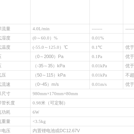
样流量
4.0L/min
-------
-----
气湿度
(
0～60.0）%
0.01%
优
气温度
(
-55.0～125.0）℃
0.1℃
（
0～2000）Pa
优
压
0.1Pa
（
-35～35）kPa
优
压
0.01kPa
（
50～115）kPa
不
气压
0.01kPa
（
0~45）m/s
优
气流速
0.01m/s
形尺寸
980mm×170mm×80mm
样管长度
0.98米（可定制）
机功耗
6W
机重量
<3.5kg
内置锂电池或
DC12.67V
作电压