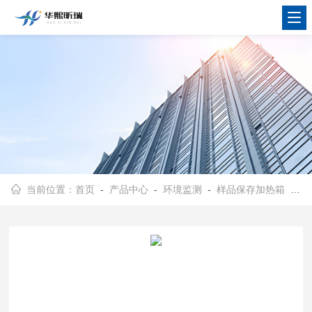
当前位置：
首页
-
产品中心
-
环境监测
-
样品保存加热箱
- HX-113便携式样品加热箱 污染源废气苯系物保存箱