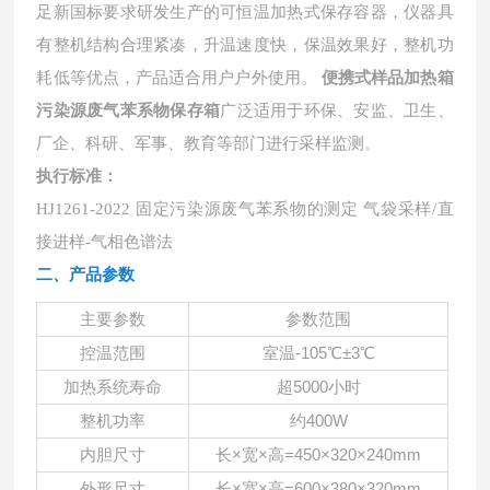
足新国标要求研发生产的可恒温加热式保存容器，仪器具
有整机结构合理紧凑，升温速度快，保温效果好，整机功
耗低等优点，产品适合用户户外使用。
便携式样品加热箱
污染源废气苯系物保存箱
广泛适用于环保、安监、卫生、
厂企、科研、军事、教育等部门进行采样监测。
执行标准：
HJ1261-2022 固定污染源废气苯系物的测定 气袋采样/直
接进样-气相色谱法
二、
产品参数
主要参数
参数范围
室温
-105℃±3℃
控温范围
超
5000小时
加热系统寿命
约
400W
整机功率
长
×宽×高=450×320×240mm
内胆尺寸
长
×宽×高=600×380×320mm
外形尺寸