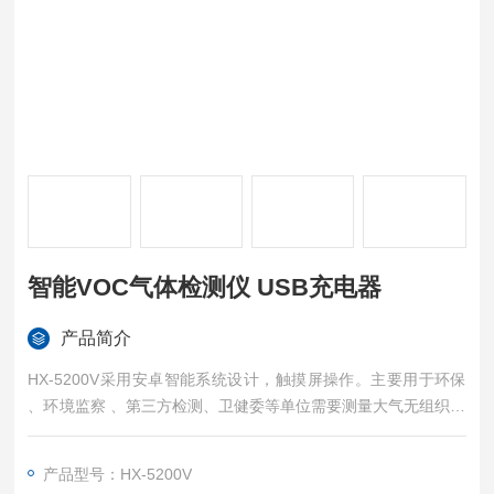
智能VOC气体检测仪 USB充电器
产品简介
HX-5200V采用安卓智能系统设计，触摸屏操作。主要用于环保
、环境监察 、第三方检测、卫健委等单位需要测量大气无组织和
车间等低浓度VOC环境 ，又需要测量车间和烟囱高浓度VOC环
境。集成700多种有机气体的修正系数添加配比，运用混合VOC
产品型号：HX-5200V
系数计算功能 ，自动计算出ppm修正值和mg/m3转换值，能更