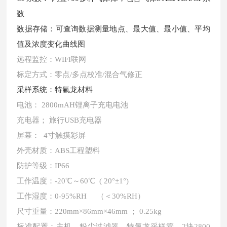
数
数据存储：可查询数据测量地点、最大值、最小值、平均
值及浓度变化曲线图
远程监控：
WIFI联网
标定方式：零点
/多点校准/混合气修正
采样系统：特氟龙材料
电池：
2800mAH锂离子充电电池
充电器；
旅行USB充电器
屏幕：
4寸触摸彩屏
外壳材质：
ABS工程塑料
防护等级：
IP66
工作温度：
-20℃～60℃ ( 20°±1°)
工作湿度：
0-95%RH （＜30%RH）
尺寸重量：
220mm×86mm×46mm ； 0.25kg
标准配置：主机、粉尘过滤器、特氟龙采样管、
2块2800