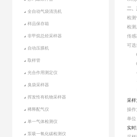
二、
全自动气袋清洗机
检测
样品保存箱
检测
非甲烷总烃采样器
传感
可选
自动压膜机
取样管
光合作用测定仪
臭袋采样器
挥发性有机物采样器
采样
稀释配气仪
操作
单位
单一气体检测仪
实时
泵吸一氧化碳检测仪