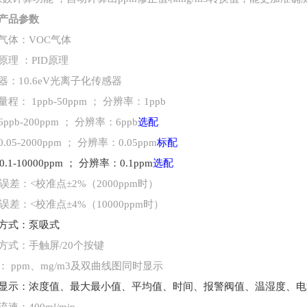
产品参数
气体：
VOC气体
原理
：PID原理
器：
10.6eV光离子化传感器
量程：
1ppb-50ppm ； 分辨率：1ppb
6ppb-200ppm ； 分辨率：6ppb
选配
0.05-2000ppm ； 分辨率：0.05ppm
标配
0.1-10000ppm ； 分辨率：0.1ppm
选配
误差：
<校准点±2%（2000ppm时）
误差：
<校准点±4%（10000ppm时）
方式：泵吸式
方式：手触屏
/20个按键
：
ppm、mg/m3及双曲线图同时显示
显示：浓度值、最大最小值、平均值、时间、报警阀值、温湿度、电