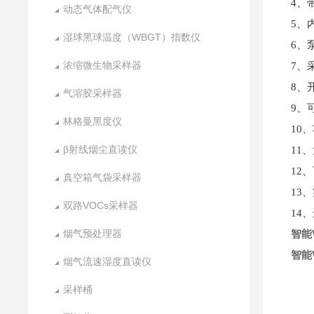
4、
动态气体配气仪
5、
湿球黑球温度（WBGT）指数仪
6、泵
浓缩微生物采样器
7、
8、
气溶胶采样器
9、
林格曼黑度仪
10
β射线烟尘直读仪
11
12
真空箱气袋采样器
13
双路VOCs采样器
14
烟气预处理器
智能
智能
烟气流速湿度直读仪
采样桶