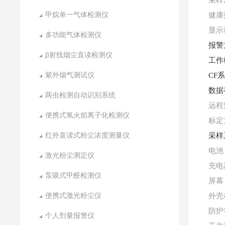
采样
甲烷单一气体检测仪
健康
显示
多功能气体检测仪
报警
β射线烟尘直读检测仪
工作
紫外烟气测试仪
CF
数据
两虫检测自动识别系统
远程
便携式氢火焰离子化检测仪
标定
红外直读式粉尘浓度测量仪
采样
电池
激光粉尘测定仪
充电
泵吸式甲醛检测仪
屏幕
便携式激光粉尘仪
外壳
防护
个人剂量报警仪