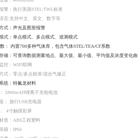
流速：
400ml/min
报警：执行美国
STEL/TWL标准
语言
:支持中文、英文、数字等
方式：声光及图形报警
模式：单点模式、多点模式、巡测模式
系数： 内置700多种气体库，包含气体STEL/TEA/CF系数
存储：可查询数据测量地点、最大值、最小值、平均值及浓度变化曲
监控：
WIFI联网
方式：零点
/多点校准/混合气修正
系统：特氟龙材料
：
2800mAH锂离子充电电池
器；
旅行USB充电器
：
4寸触摸彩屏
材质：
ABS工程塑料
等级：
IP66