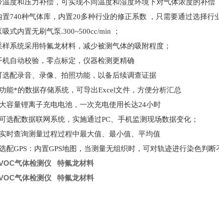
带温度和压力补偿，可实现不同温度和湿度环境下对气体浓度的补偿
内置740种气体库，内置20多种行业的修正系数 ，只需要通过选择行
吸式内置无刷气泵.300~500cc/min ；
采样系统采用特氟龙材料，减少被测气体的吸附程度；
开机自动校验，零点标定，仪器检测更精确
可选配录音、录像、拍照功能，以备后续调查证据
、功能*的数据存储系统，可导出Excel文件，方便分析汇总
、大容量锂离子充电电池，一次充电使用长达24小时
、可选配数据联网系统，实施通过PC、手机监测现场数据变化；
、实时查询测量过程过程中最大值、最小值、平均值
、选配GPS：内置GPS地图，当测量无组织时，可对轨迹进行染色判
VOC气体检测仪 特氟龙材料
VOC气体检测仪 特氟龙材料