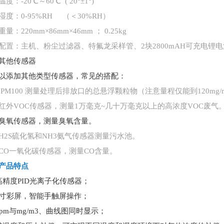
温度：
-20℃～60℃ ( 20°±1°)
湿度：
0-95%RH （＜30%RH）
重量：
220mm×86mm×46mm ； 0.25kg
配置：主机、粉尘过滤器、特氟龙采样管、
2块2800mAH可充电
其他传感器
以添加其他类型传感器，常见的搭配：
PM100 测量处理后排放口的总悬浮颗粒物（注意量程仅能到120mg/m
红外
VOC传感器，测量1万毫克~几十万毫克以上的高浓度VOC废气
臭氧传感器，测量臭氧含量。
H2S硫化氢和NH3氨气传感器测量污水池。
CO一氧化碳传感器，测量CO含量。
产品特点
高精度PID光离子化传感器；
4寸彩屏，智能手触屏操作；
ppm与mg/m3、曲线图同时显示；