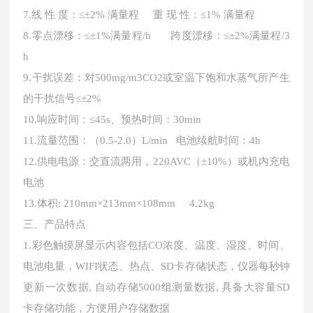
7.
线
性 度：≤±2% 满量程 重 现 性：≤1% 满量程
8.零点漂移：≤±1%满量程/h 跨度漂移：≤±2%满量程/3
h
9.干扰误差：对500mg/m3CO2或室温下饱和水蒸气所产生
的干扰信号≤±2%
10.响应时间：≤45s、预热时间：30min
11.流量范围：（0.5
-2
.0）L/min 电池续航时间：4h
12.供电电源：交直流两用，220AVC（±10%）或机内充电
电池
13.体积: 210mm×213mm×108mm 4.2kg
三、
产品特点
1.彩色触摸屏显示内容包括CO浓度、温度、湿度、时间、
电池电量，WIFI状态、热点、SD卡存储状态，仪器每秒钟
更新一次数据, 自动存储5000组测量数据, 具备大容量SD
卡存储功能，方便用户存储数据