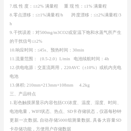
7.
线
性 度：≤±2% 满量程 重 现 性：≤1% 满量程
8.零点漂移：≤±1%满量程/h 跨度漂移：≤±2%满量程/3
h
9.干扰误差：对500mg/m3CO2或室温下饱和水蒸气所产生
的干扰信号≤±2%
10.响应时间：≤45s、预热时间：30min
11.流量范围：（0.5
-2
.0）L/min 电池续航时间：4h
12.供电电源：交直流两用，220AVC（±10%）或机内充电
电池
13.体积: 210mm×213mm×108mm 4.2kg
三、
产品特点
1.彩色触摸屏显示内容包括CO浓度、温度、湿度、时间、
电池电量，WIFI状态、热点、SD卡存储状态，仪器每秒钟
更新一次数据, 自动存储5000组测量数据, 具备大容量SD
卡存储功能，方便用户存储数据