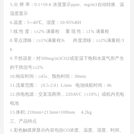
5.分 辨 率：0.1×10-6 浓度显示ppm、mg/m3自动转换 温
湿度显示
6.温度：5∽40℃。湿度
：
10-95%RH
7.
线
性 度：≤±2% 满量程 重 现 性：≤1% 满量程
8.零点漂移：≤±1%满量程/h 跨度漂移：≤±2%满量程/3
h
9.干扰误差：对500mg/m3CO2或室温下饱和水蒸气所产生
的干扰信号≤±2%
10.响应时间：≤45s、预热时间：30min
11.流量范围：（0.5
-2
.0）L/min 电池续航时间：4h
12.供电电源：交直流两用，220AVC（±10%）或机内充电
电池
13.体积: 210mm×213mm×108mm 4.2kg
三、
产品特点
1.彩色触摸屏显示内容包括CO浓度、温度、湿度、时间、