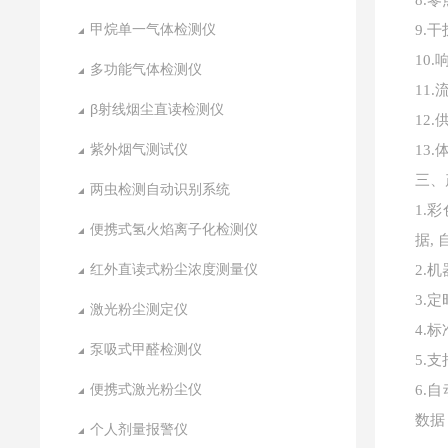
8.
甲烷单一气体检测仪
9.
10
多功能气体检测仪
11.
β射线烟尘直读检测仪
12
紫外烟气测试仪
13.
三、
两虫检测自动识别系统
1.
便携式氢火焰离子化检测仪
据,
红外直读式粉尘浓度测量仪
2.
3.
激光粉尘测定仪
4.
泵吸式甲醛检测仪
5.
便携式激光粉尘仪
6.
数据
个人剂量报警仪