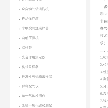
多
全自动气袋清洗机
和G
样品保存箱
非色
非甲烷总烃采样器
多气
技术
自动压膜机
求）
取样管
二、
光合作用测定仪
1.
2.
臭袋采样器
3
挥发性有机物采样器
4.测
稀释配气仪
5.分
6.
单一气体检测仪
7.
线
泵吸一氧化碳检测仪