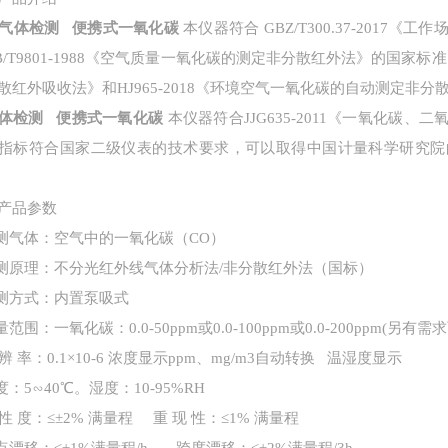
气体检测 便携式一氧化碳
本仪器符合
GBZ/T300.37-201
B/T9801-1988《空气质量一氧化碳的测定非分散红外法》的国家标准
散红外吸收法》和HJ965-2018《环境空气一氧化碳的自动测定非
体检测 便携式一氧化碳
本仪器符合
JJG635-2011《一氧化
指标符合国家二级仪表的技术要求，可以取得中国计量科学研究院
产品参数
检测气体：空气中的一氧化碳（CO）
检测原理：不分光红外线气体分析法/非分散红外法（国标）
.检测方式：内置泵吸式
量范围：一氧化碳：0.0-50ppm或0.0-100ppm或0.0-200ppm(另有需
 辨 率：0.1×10-6 浓度显示ppm、mg/m3自动转换 温湿度显示
温度：5∽40℃。湿度
：
10-95%RH
性 度：≤±2% 满量程 重 现 性：≤1% 满量程