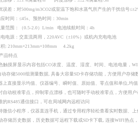
零点漂移：≤±1%满量程/h 跨度漂移：≤±2%满量程/3h
干扰误差：对500mg/m3CO2或室温下饱和水蒸气所产生的干扰信号≤±2
.响应时间：≤45s、预热时间：30min
流量范围：（0.5
-2
.0）L/min 电池续航时间：4h
.供电电源：交直流两用，220AVC（±10%）或机内充电电池
体积: 210mm×213mm×108mm 4.2kg
产品特点
彩色触摸屏显示内容包括CO浓度、温度、湿度、时间、电池电量，WI
 自动存储5000组测量数据, 具备大容量SD卡存储功能，方便用户存储
机器上直接显示均值、仪器编号、瞬时值、原始值、零点值和单位,均值由
定时自动校准零点，抑制零点漂移，也可随时手动校准零点，方便用
标准的RS485通信接口，可在局域网内远程访问
支持微信小程序，仪器直连手机，通过专用程序轻松查看实时数据、
自动存储历史数据，历史数据可远程下载或SD卡下载, 连接WIFI