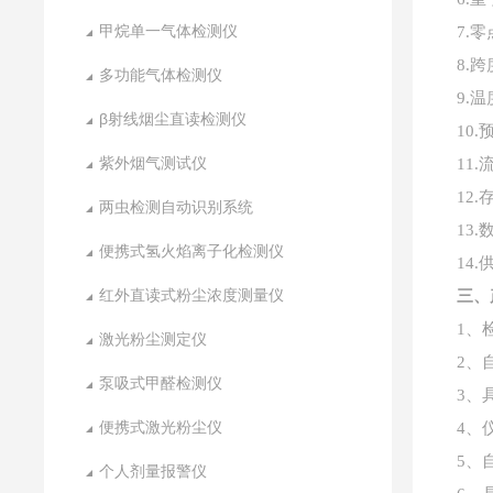
甲烷单一气体检测仪
7.零
8.跨
多功能气体检测仪
9.
β射线烟尘直读检测仪
10.
紫外烟气测试仪
11.
12.
两虫检测自动识别系统
13
便携式氢火焰离子化检测仪
14.
红外直读式粉尘浓度测量仪
三
、
1、
激光粉尘测定仪
2、
泵吸式甲醛检测仪
3、
便携式激光粉尘仪
4、
5、
个人剂量报警仪