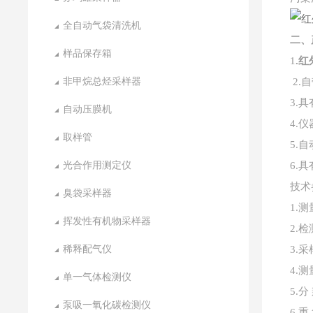
全自动气袋清洗机
二
、
样品保存箱
1
.
非甲烷总烃采样器
2.
3.
自动压膜机
4.
取样管
5.
光合作用测定仪
6.
技术
臭袋采样器
1.
挥发性有机物采样器
2.
稀释配气仪
3.
4.测
单一气体检测仪
5.分
泵吸一氧化碳检测仪
6.重