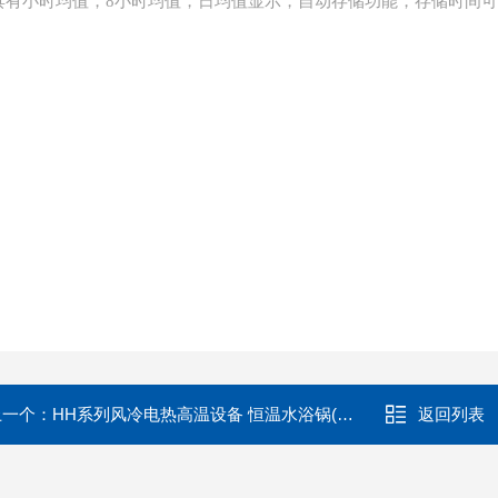
具有小时均值，8小时均值，日均值显示，自动存储功能，存储时间
上一个：
HH系列风冷电热高温设备 恒温水浴锅(可定制)
返回列表