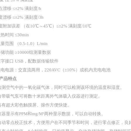
点漂移 ≤±2% 满刻度/h
度漂移 ≤±2% 满刻度/3h
温度附加误差 （在10℃～45℃）≤±2% 满刻度/10℃
预热时间 ≤30min
流量范围 （0.5-1.0）L/min
存储功能 ≥10000组测量数据
.数字接口 USB，配数据传输软件
供电电源：交直流两用，
220AVC（±10%）或机内充电电池
产品特点
检测空气中的一氧化碳气体，同时可以检测该环境的温度和湿度。
自带吸气泵可将数十米距离外气体吸入仪器进行测定。
具有超大彩色触摸屏、操作方便快捷。
仪器显示有PPM和mg/M³两种显示数据，可以自动转换。
自动零点校正技术，方便用户在不同季节和时间，进行零点修正，良