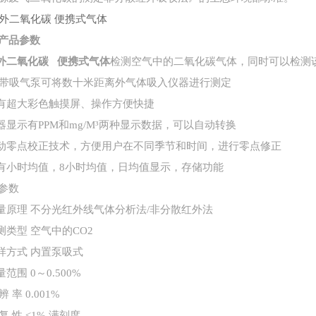
产品参数
红外二氧化碳 便携式气体
检测空气中的二氧化碳气体，同时可以检测
自带吸气泵可将数十米距离外气体吸入仪器进行测定
具有超大彩色触摸屏、操作方便快捷
仪器显示有PPM和mg/M³两种显示数据，可以自动转换
自动零点校正技术，方便用户在不同季节和时间，进行零点修正
具有小时均值，8小时均值，日均值显示，存储功能
参数
测量原理 不分光红外线气体分析法/非分散红外法
检测类型 空气中的CO2
采样方式 内置泵吸式
量范围 0～0.500%
 辨 率 0.001%
 复 性 ≤1% 满刻度