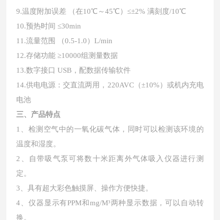
9.温度附加误差 （在10℃～45℃）≤±2% 满刻度/10℃
10.预热时间 ≤30min
11.流量范围 （0.5-1.0）L/min
12.存储功能 ≥10000组测量数据
13.数字接口 USB，配数据传输软件
14.
供电电源：交直流两用，
220AVC（±10%）或机内充电
电池
三
、
产品特点
1、检测空气中的一氧化碳气体，同时可以检测该环境的
温度和湿度。
2、自带吸气泵可将数十米距离外气体吸入仪器进行测
定。
3、具有超大彩色触摸屏、操作方便快捷。
4、仪器显示有PPM和mg/M³两种显示数据，可以自动转
换。