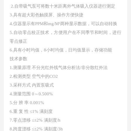
2.自带吸气泵可将数十米距离外气体吸入仪器进行测定
3.具有超大彩色触摸屏、操作方便快捷
4.仪器显示有PPM和mg/M³两种显示数据，可以自动转换
5.自动零点校正技术，方便用户在不同季节和时间，进行
零点修正
6.具有小时均值，8小时均值，日均值显示，存储功能
技术参数
1.测量原理 不分光红外线气体分析法/非分散红外法
2.检测类型 空气中的CO2
3.采样方式 内置泵吸式
4.测量范围 0～0.500%
5.分 辨 率 0.001%
6.重 复 性 ≤1% 满刻度
7.零点漂移 ≤±2% 满刻度/h
8.跨度漂移 ≤±2% 满刻度/3h