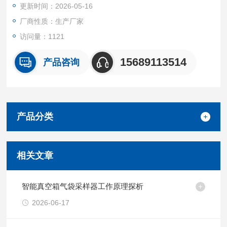
更新时间：2026-05-16
3.满足新标准要求;采样箱可形成15KPa负压，选配定位、授时、
厂商性质：生产厂家
日志功能;
访问量：1121
4.满足新标准要求;加热制冷取样管温度支持485通讯实时测量显
15689113514
产品咨询
示或手动输入显示;
5.仪器具
产品分类
相关文章
智能真空箱气袋采样器工作原理探析
2026-06-17