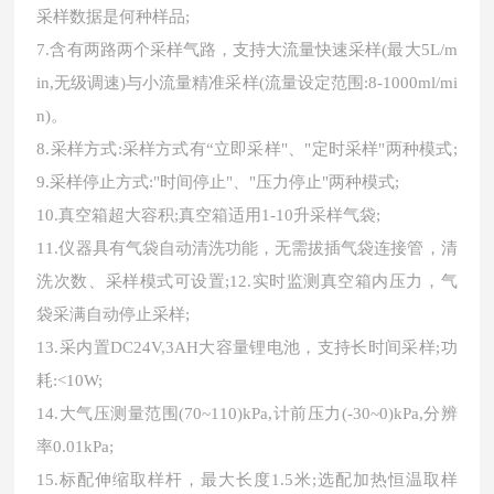
采样数据是何种样品;
7.含有两路两个采样气路，支持大流量快速采样(最大5L/m
in,无级调速)与小流量精准采样(流量设定范围:8-1000ml/mi
n)。
8.采样方式:采样方式有“立即采样"、"定时采样"两种模式;
9.采样停止方式:"时间停止"、"压力停止"两种模式;
10.真空箱超大容积;真空箱适用1-10升采样气袋;
11.仪器具有气袋自动清洗功能，无需拔插气袋连接管，清
洗次数、采样模式可设置;12.实时监测真空箱内压力，气
袋采满自动停止采样;
13.采内置DC24V,3AH大容量锂电池，支持长时间采样;功
耗:<10W;
14.大气压测量范围(70~110)kPa,计前压力(-30~0)kPa,分辨
率0.01kPa;
15.标配伸缩取样杆，最大长度1.5米;选配加热恒温取样