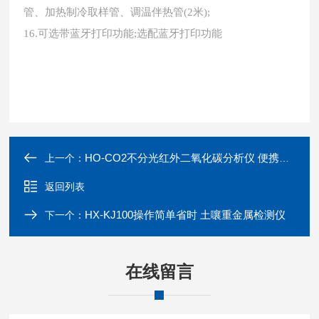
管、加热制冷取样管、调温伴热管(2米);
16.可选带蓝牙打印功能;选配蓝牙打印功能
HO-CO2不分光红外二氧化碳分析仪 便携式气体检测
上一个：
返回列表
HX-KJ100操作简单省时 土嚷重金属检测仪
下一个：
在线留言