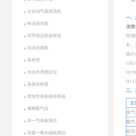
全自动气袋清洗机
一、
样品保存箱
便携
非甲烷总烃采样器
环境
长，
自动压膜机
执行
取样管
GB
光合作用测定仪
HJ
HJ
臭袋采样器
二、
挥发性有机物采样器
主
稀释配气仪
臭气
单一气体检测仪
氨气
硫化
泵吸一氧化碳检测仪