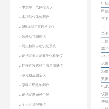
甲硫
甲烷单一气体检测仪
甲硫
多功能气体检测仪
三甲
（）
β射线烟尘直读检测仪
二甲
紫外烟气测试仪
二硫
两虫检测自动识别系统
苯乙
便携式氢火焰离子化检测仪
VO
温度
红外直读式粉尘浓度测量仪
湿度
激光粉尘测定仪
数据
泵吸式甲醛检测仪
电池
仪器
便携式激光粉尘仪
整机
个人剂量报警仪