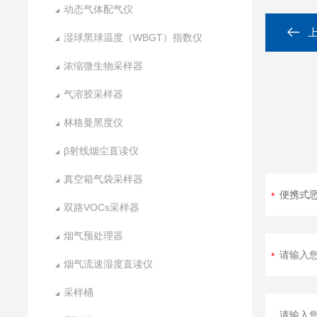
动态气体配气仪
湿球黑球温度（WBGT）指数仪
浓缩微生物采样器
气溶胶采样器
林格曼黑度仪
β射线烟尘直读仪
真空箱气袋采样器
双路VOCs采样器
烟气预处理器
烟气流速湿度直读仪
采样桶