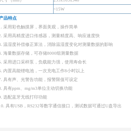
尺寸（
mm）
255x165x340
<15W
产品
特点
1.
采用彩色触摸屏，界面美观，操作简单
2.
采用高精度进口传感器，测量精度高、响应速度快
3.
温湿度补偿修正算法，消除温湿度变化对测量数据的影响
4.
海量数据存储，可存储
8000组测量数据
5.
采用进口采样泵，负载能力强，使用寿命长
6.
内置高能锂电池，一次充电工作
8小时以上
7.
具有声、光警告功能，报警限值可设定
8.
具有
ppm、mg/m3单位主动切换功能
9.
选配蓝牙无线打印功能
10.
具有
USB，RS232等数字通信接口，测试数据可通过U盘导出