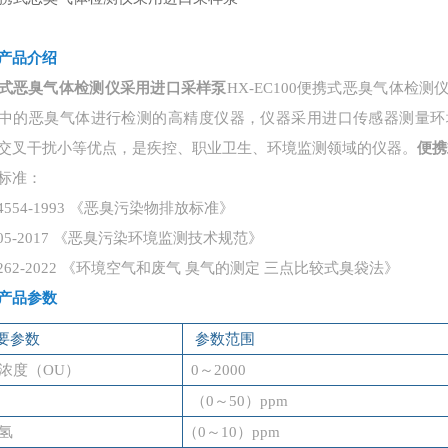
产品介绍
式恶臭气体检测仪采用进口采样泵
HX-EC100便携式恶臭气体
中的恶臭气体进行检测的高精度仪器，仪器采用进口传感器测量环
交叉干扰小等优点，是疾控、职业卫生、环境监测领域的仪器。
便携
标准：
14554-1993 《恶臭污染物排放标准》
 905-2017 《恶臭污染环境监测技术规范》
 1262-2022 《环境空气和废气 臭气的测定 三点比较式臭袋法》
产品
参数
要参数
参数范围
浓度（
OU）
0
～
2000
（
0
～
50
）
ppm
氢
（
0～
1
0）ppm