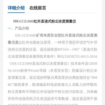
详细介绍
在线留言
HX
-
红外直读式粉尘浓度测量仪
CCZ1000
一、
产品介绍
矿用本质安全型红外直读式粉尘浓度测
HX-
CCZ1000
量仪是
以红外光吸收法原理，一种用于测定环境空气中浮
游粉尘浓度的仪器。该仪器根据
MT163—1997《直读式粉
尘浓度测量仪表通用技术条件》和Q/320582YLA013-2016
《
HX-
CCZ1000直读式粉尘浓度测量仪》技术条件及GB38
36-2010标准中ExibI等级（本质安全型）防爆设计粉尘浓
度测量仪器，该仪器的呼吸分离装置的分离效能符合“BM
RC"曲线要求，能准确及时地反映接尘人员吸入的呼吸性
粉尘质量和不同粉尘作业场所中粉尘的污染状况，为准确
评价作业场所的卫生状况提供可靠数据，该仪器适用于煤