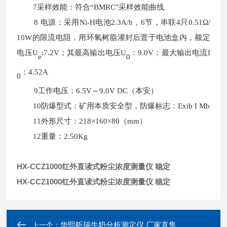
7采样效能：符合“BMRC"采样效能曲线
8 电源：采用Ni-H电池2.3A/h，6节，串联4只0.51Ω/
10W的限流电阻，用环氧树脂灌封后置于电池盒内，额定
电压U
:7.2V；其最高输出电压U
：9.0V；最大输出电流I
e
0
：4.52A
0
9工作电压：6.5V～9.0V DC（本安）
10防爆型式：矿用本质安全型，防爆标志：Exib I Mb
11外形尺寸：218×160×80（mm）
12重量：2.50Kg
HX-CCZ1000红外直读式粉尘浓度测量仪 稳定
HX-CCZ1000红外直读式粉尘浓度测量仪 稳定
华熙昕瑞牛奶分析测定仪 厂家直售
上一个：