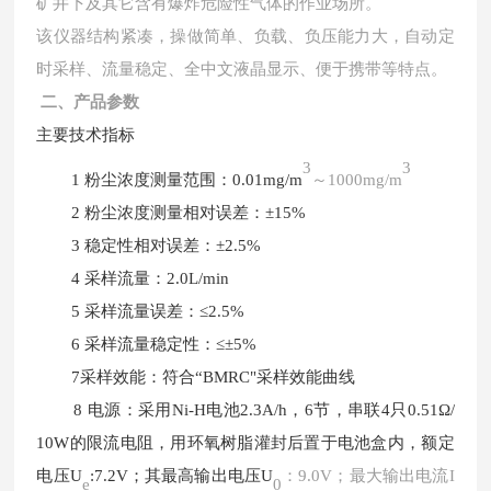
矿井下及其它含有爆炸危险性气体的作业场所。
该仪器结构紧凑，操做简单、负载、负压能力大，自动定
时采样、流量稳定、全中文液晶显示、便于携带等特点。
二、产品参数
主要技术指标
3
3
1 粉尘浓度测量范围：0.01mg/m
～
1000mg/m
2 粉尘浓度测量相对误差：±15%
3 稳定性相对误差：±2.5%
4 采样流量：2.0L/min
5 采样流量误差：≤2.5%
6 采样流量稳定性：≤±5%
7采样效能：符合“BMRC"采样效能曲线
8 电源：采用Ni-H电池2.3A/h，6节，串联4只0.51Ω/
10W的限流电阻，用环氧树脂灌封后置于电池盒内，额定
电压U
:7.2V；其最高输出电压U
：
9.0V；最大输出电流I
e
0