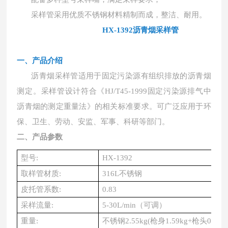
采样管采用优质不锈钢材料精制而成，整洁、耐用。
HX-1392沥青烟采样管
一、产品介绍
沥青烟采样管适用于固定污染源有组织排放的沥青烟
测定。采样管设计符合《
HJ/T45-1999固定污染源排气中
沥青烟的测定重量法》的相关标准要求。可广泛应用于环
保、卫生、劳动、安监、军事、科研等部门。
二、产品参数
型号
:
HX-1392
取样管材质
:
316L不锈钢
皮托管系数
:
0.83
采样流量
:
5-30L/min（可调）
重量
:
不锈钢
2.55kg(枪身1.59kg+枪头0.96k