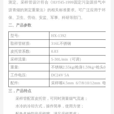
测定。采样管设计符合《
HJ/T45-1999固定污染源排气中
沥青烟的测定重量法》的相关标准要求。可广泛应用于环
保、卫生、劳动、安监、军事、科研等部门。
二、产品参数
型号
:
HX-1392
取样管材质
:
316L不锈钢
皮托管系数
:
0.83
采样流量
:
5-30L/min（可调）
重量
:
不锈钢
2.55kg(枪身1.59kg+枪头0.96k
工作电压
:
DC24V 5A
配件
:
采样嘴
4.5mm 6/7/8/10/12mm 电
三，产品特点
采
样管配置皮托管，可同时测量烟气流速；
水冷的冷却方式，操作简单，使用方便；
配备多种型号采样嘴，满足采样要求；