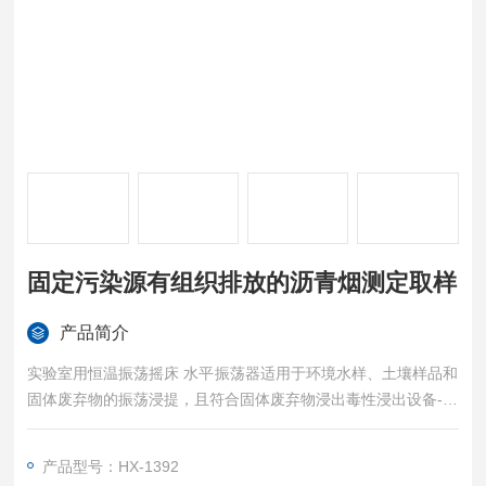
固定污染源有组织排放的沥青烟测定取样
产品简介
实验室用恒温振荡摇床 水平振荡器适用于环境水样、土壤样品和
固体废弃物的振荡浸提，且符合固体废弃物浸出毒性浸出设备-中
国环境保护标准（HJ-2009）设备标准；含有害物质的固体废弃
物在堆放或处置过程中，遇水浸沥，其中有害物质迁移转化，污
产品型号：HX-1392
染环境。固定污染源有组织排放的沥青烟测定取样