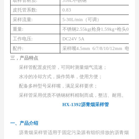
取样管材质
:
316L不锈钢
皮托管系数
:
0.83
采样流量
:
5-30L/min（可调）
重量
:
不锈钢
2.55kg(枪身1.59kg+枪头0.96k
工作电压
:
DC24V 5A
配件
:
采样嘴
4.5mm 6/7/8/10/12mm 电
三，产品特点
采
样管配置皮托管，可同时测量烟气流速；
水冷的冷却方式，操作简单，使用方便；
配备多种型号采样嘴，满足采样要求；
采样管采用优质不锈钢材料精制而成，整洁、耐用。
HX-1392沥青烟采样管
一、产品介绍
沥青烟采样管适用于固定污染源有组织排放的沥青烟