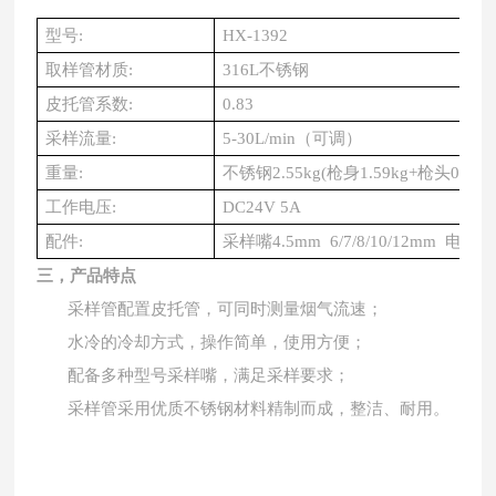
型号
:
HX-1392
取样管材质
:
316L不锈钢
皮托管系数
:
0.83
采样流量
:
5-30L/min（可调）
重量
:
不锈钢
2.55kg(枪身1.59kg+枪头0.96k
工作电压
:
DC24V 5A
配件
:
采样嘴
4.5mm 6/7/8/10/12mm 电
三，产品特点
采
样管配置皮托管，可同时测量烟气流速；
水冷的冷却方式，操作简单，使用方便；
配备多种型号采样嘴，满足采样要求；
采样管采用优质不锈钢材料精制而成，整洁、耐用。