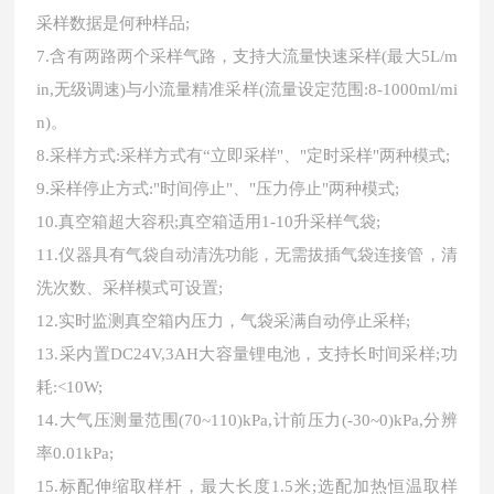
采样数据是何种样品;
7.含有两路两个采样气路，支持大流量快速采样(最大5L/m
in,无级调速)与小流量精准采样(流量设定范围:8-1000ml/mi
n)。
8.采样方式:采样方式有“立即采样"、"定时采样"两种模式;
9.采样停止方式:"时间停止"、"压力停止"两种模式;
10.真空箱超大容积;真空箱适用1-10升采样气袋;
11.仪器具有气袋自动清洗功能，无需拔插气袋连接管，清
洗次数、采样模式可设置;
12.实时监测真空箱内压力，气袋采满自动停止采样;
13.采内置DC24V,3AH大容量锂电池，支持长时间采样;功
耗:<10W;
14.大气压测量范围(70~110)kPa,计前压力(-30~0)kPa,分辨
率0.01kPa;
15.标配伸缩取样杆，最大长度1.5米;选配加热恒温取样