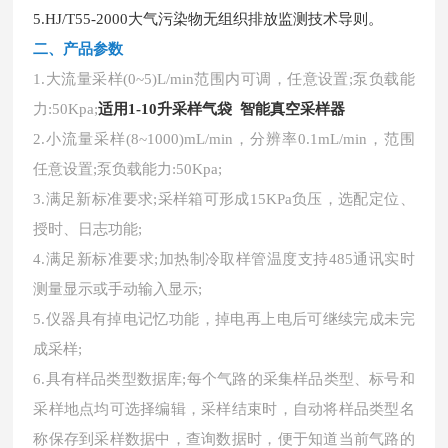
5.HJ/T55-2000大气污染物无组织排放监测技术导则。
二、
产品参数
1.大流量采样(0~5)L/min范围内可调，任意设置;泵负载能
力:50Kpa;
适用1-10升采样气袋 智能真空采样器
2.小流量采样(8~1000)mL/min，分辨率0.1mL/min，范围
任意设置;泵负载能力:
50Kpa;
3.满足新标准要求;采样箱可形成15KPa负压，选配定位、
授时、日志功能;
4.满足新标准要求;加热制冷取样管温度支持485通讯实时
测量显示或手动输入显示;
5.仪器具有掉电记忆功能，掉电再上电后可继续完成未完
成采样;
6.具有样品类型数据库;每个气路的采集样品类型、标号和
采样地点均可选择编辑，采样结束时，自动将样品类型名
称保存到采样数据中，查询数据时，便于知道当前气路的