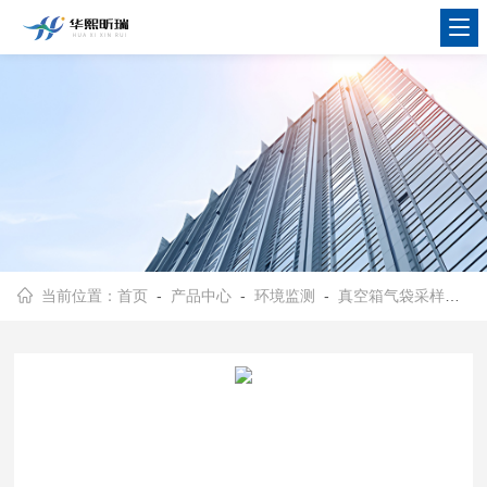
当前位置：
首页
-
产品中心
-
环境监测
-
真空箱气袋采样器
- 