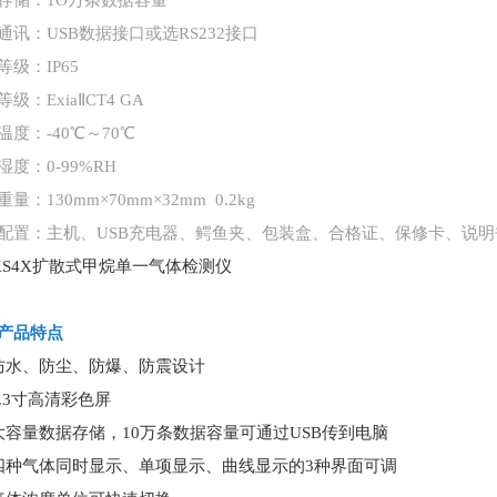
存储：
1O万条数据容量
通讯：
USB数据接口或选RS232接口
等级：
IP65
等级：
ExiaⅡCT4 GA
温度：
-40℃～70℃
湿度：
0-99%RH
重量：
130mm×70mm×32mm 0.2kg
配置：主机、
USB充电器、鳄鱼夹、包装盒、合格证、保修卡、说明
-KS4X扩散式甲烷单一气体检测仪
产品特点
防水、防尘、防爆、防震设计
2.3寸高清彩色屏
大容量数据存储，10万条数据容量可通过USB传到电脑
四种气体同时显示、单项显示、曲线显示的3种界面可调