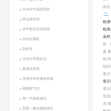
医药
全自动气袋清洗机
二
样品保存箱
检测
非甲烷总烃采样器
检测
采样
自动压膜机
精
度
取样管
重
复
光合作用测定仪
线
性
响应
臭袋采样器
显示
挥发性有机物采样器
显示
稀释配气仪
显示
电池
单一气体检测仪
充
电
泵吸一氧化碳检测仪