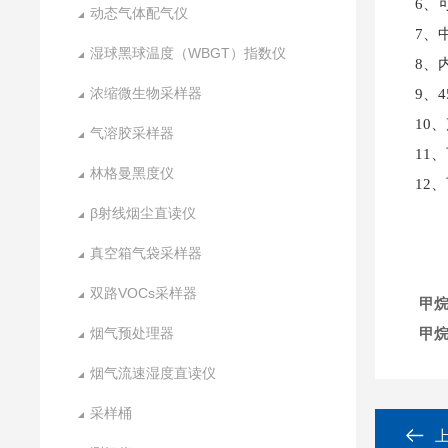
6、
动态气体配气仪
7、
湿球黑球温度（WBGT）指数仪
8、
浓缩微生物采样器
9、
10
气溶胶采样器
11
林格曼黑度仪
12
β射线烟尘直读仪
真空箱气袋采样器
双路VOCs采样器
甲
烟气预处理器
甲烷
烟气流速湿度直读仪
采样桶