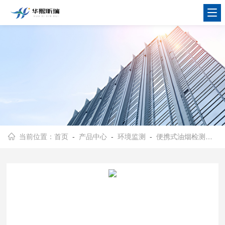
当前位置：
首页
-
产品中心
-
环境监测
-
便携式油烟检测仪
- 