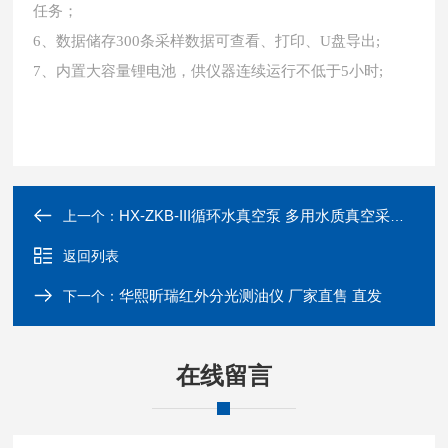
任务
；
6、
数据储存
300条采样数据可查看、打印、U盘导出;
7、
内置大容量锂电池，供仪器连续运行不低于
5小时;
HX-ZKB-III循环水真空泵 多用水质真空采集泵
上一个：
返回列表
华熙昕瑞红外分光测油仪 厂家直售 直发
下一个：
在线留言