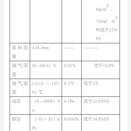
3
mg/m
，
3
>2mg/ m
时优于
±5%
FS
采样流
4.0L/min
-------
----------
量
烟气湿
(
0～60.0）%
0.01%
优于
±2.0%
度
烟气温
(
-55.0～125.
0.1℃
优于
2℃
度
0）℃
动压
（
0～2000）P
0.1Pa
优于
±2.0%FS
a
静压
（
-35～35）k
0.01kPa
优于
±4.0%FS
Pa