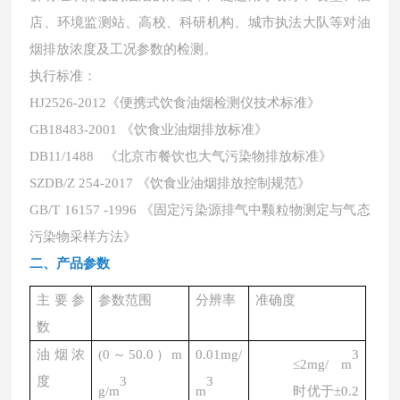
店、环境监测站、高校、科研机构、城市执法大队等对油
烟排放浓度及工况参数的检测。
执行标准：
HJ2526-2012《便携式饮食油烟检测仪技术标准》
GB18483-2001 《饮食业油烟排放标准》
DB11/1488 《北京市餐饮也大气污染物排放标准》
SZDB/Z 254-2017 《饮食业油烟排放控制规范》
GB/T 16157 -1996 《固定污染源排气中颗粒物测定与气态
污染物采样方法》
二、产品参数
主要参
参数范围
分辨率
准确度
数
油烟浓
(
0～50.0）m
0.01mg/
3
≤2mg/ m
度
3
3
g/m
m
时优于
±0.2