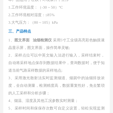
1
.
工作环境温度：（
-30 ~ 50）
°
C
2
.
工作环境相对湿度：
≤85
%
3
.
大气压力：（
80 ~ 105）kPa
三、产品特点
1、
图文界面 油烟检测仪
采用
5寸工业级高亮彩色触摸液
晶显示屏，图文界面，操作简单灵敏;
2、
采样点位可以中英文输入法进行输入，采样结束时，
自动将采样地点保存到数据结果中，查询数据时，便于知
道当前气路采样数据的采样地点
;
3、
采用激光散射法实时监测烟道、烟囱中的油烟排放浓
度，全自动测量，检测精度高，数据重复性好，免去繁琐
的人工采样和分析步骤
；
4、
烟温、湿度及其他工况参数实时测量
；
5、
采样时间和保保存次数可自定义设置，轻松实现监测