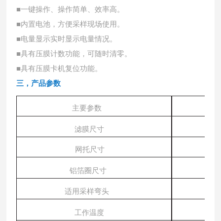
■一键操作、操作简单、效率高。
■内置电池，方便采样现场使用。
■电量显示实时显示电量情况。
■具有压膜计数功能，可随时清零。
■具有压膜卡机复位功能。
三，产品参数
主要参数
滤膜尺寸
网托尺寸
铝箔圈尺寸
47
适用采样弯头
工作温度