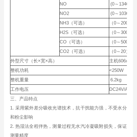
NO
(0～1340) m
NO2
(0～1030) m
NH3（可选）
（0～200）m
H2S（可选）
（0～300）m
CO（可选）
（0～5000）
CO2（可选）
（0～20）%
外型尺寸（长×宽×高）
主机606x13
整机功耗
<250W
整机重量
6.2kg
工作电压
DC24V/AC 2
三、产品特点
1. 采用紫外差分吸收光谱技术，抗干扰能力强，不受水分
和粉尘影响
2. 热湿法全程伴热，测量过程无水汽冷凝吸附损失，保证
测量精度