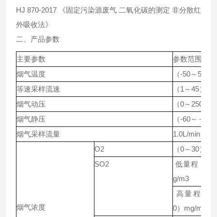
HJ 870-2017 《固定污染源废气 二氧化碳的测定 非分散红
外吸收法》
二、产品参数
主要参数
参数范围
烟气温度
（-50～500
等速采样流速
（1～45）m/
烟气动压
（0～2500）
烟气静压
（-60～＋60
烟气采样流量
1.0L/min
O2
（0～30）%
SO2
低量程：（0
g/m3
高量程：（4
烟气浓度
0）mg/m3