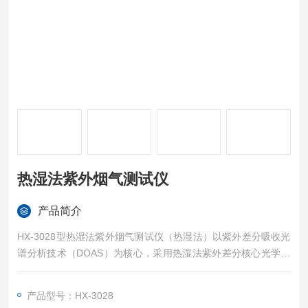
热湿法紫外烟气测试仪
产品简介
HX-3028型热湿法紫外烟气测试仪（热湿法）以紫外差分吸收光
谱分析技术（DOAS）为核心，采用热湿法紫外差分核心光学模
块测量烟气中的有毒有害气体，适用于固定污染源排气中SO2、
NO、NO2、NH3、CO、CO2、O2等烟气浓度的现场分析,热湿
产品型号：HX-3028
法紫外烟气综合分析仪厂家直销