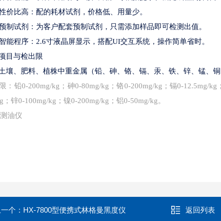
、性价比高：配的耗材试剂，价格低、用量少。
、预制试剂：为客户配套预制试剂，只需添加样品即可检测出值。
、智能程序：2.6寸液晶屏显示，搭配UI交互系统，操作简单省时。
项目与检出限
土壤、肥料、植株中重金属（铅、砷、铬、镉、汞、铁、锌、锰、铜
限：铅
0-200mg/kg；砷0-80mg/kg；铬0-200mg/kg；镉0-12.5mg/k
kg；锌0-100mg/kg；镍0-200mg/kg；铝0-50mg/kg。
测油仪
上一个：
HX-7800型便携式林格曼黑度仪
返回列表