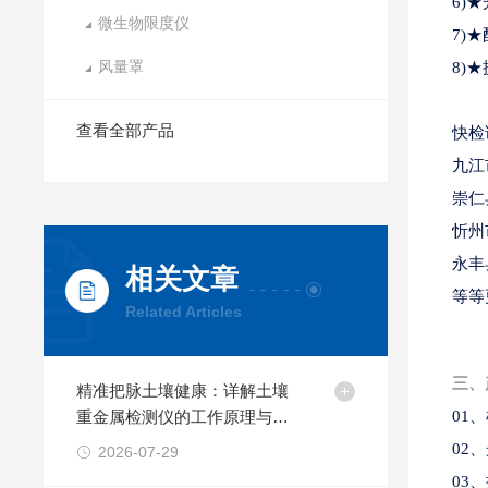
6)
微生物限度仪
7)
风量罩
8)
查看全部产品
快检
九江
崇仁
忻州
永丰
相关文章
等等
Related Articles
三、
精准把脉土壤健康：详解土壤
重金属检测仪的工作原理与现
01
场快检技术
02
2026-07-29
03