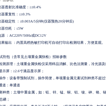
产品参数
仪器透射比准确度：≥±0.4%
仪器重复性：≤±0.3%
仪器稳定性 ：≤0.003A/5分钟(仪器预热20分钟后)
仪器功耗 ：≤5W
源 ：AC220V/50Hz或DC12V
结果输出 ：内置高档热敏打印机可自动打印出检测结果，方便直观。
试剂包（含常见土壤重金属快检）招标参数
★检测原理：土壤重金属快检仪采用样品消解、比色法测量，冷光源
大显示屏：≥2.6寸液晶显示屏；
★操作：设备带预制试剂，操作简便，单项重金属元素试剂种类不超过
★通道：单通道
检测种类：土壤中重金属，如：铅、锌、锰、铜、铝、镍、砷、铬、
总磷；