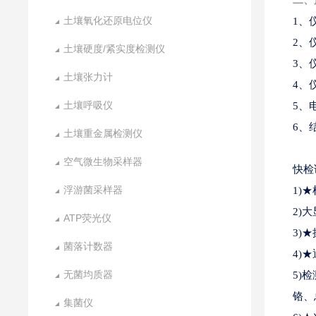
二、
土壤氧化还原电位仪
1、
2、
土壤硬度/紧实度检测仪
3、
土壤张力计
4、
土壤呼吸仪
5、电
6、
土壤重金属检测仪
空气微生物采样器
快检
浮游菌采样器
1)
2)
ATP荧光仪
3)
菌落计数器
4)
无菌均质器
5)
铬、
集菌仪