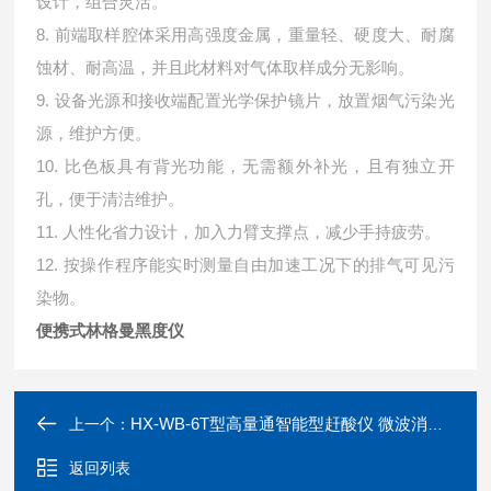
设计，组合灵活。
8. 前端取样腔体采用高强度金属，重量轻、硬度大、耐腐
蚀材、耐高温，并且此材料对气体取样成分无影响。
9. 设备光源和接收端配置光学保护镜片，放置烟气污染光
源，维护方便。
10. 比色板具有背光功能，无需额外补光，且有独立开
孔，便于清洁维护。
11. 人性化省力设计，加入力臂支撑点，减少手持疲劳。
12. 按操作程序能实时测量自由加速工况下的排气可见污
染物。
便携式林格曼黑度仪
HX-WB-6T型高量通智能型赶酸仪 微波消解仪
上一个：
返回列表