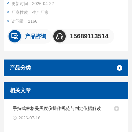
更新时间：2026-04-22
速、高效判别机动车尾气是否黑烟，并输出尾气林格曼等级数
据。便
厂商性质：生产厂家
访问量：1166
15689113514
产品咨询
产品分类
相关文章
手持式林格曼黑度仪操作规范与判定依据解读
2026-07-16