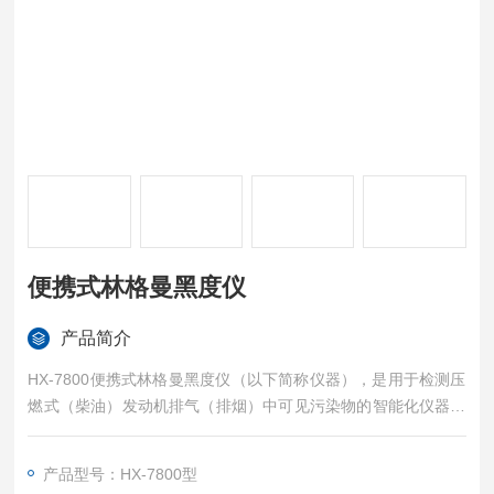
便携式林格曼黑度仪
产品简介
HX-7800便携式林格曼黑度仪（以下简称仪器），是用于检测压
燃式（柴油）发动机排气（排烟）中可见污染物的智能化仪器。
满足《柴油车污染物排放限值及测量方法（自由加速法及加载减
速法）》（GB3847-2018）与《非道路柴油移动机械排气烟度限
产品型号：HX-7800型
值及测量方法》（GB36886-2018）中林格曼技术要求。可快