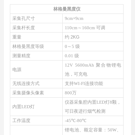
林格曼黑度仪
采集孔尺寸
9cm×9cm
采集杆长度
110cm～160cm 可调
约
2KG
重量
林格曼黑度等级
0～5 级
测量精度
0.01 级
12V 5600mAh 聚合物锂电
电源
池，可充电
无线连接方式
支持WI-FI连接功能
采集摄像头像素
800万
仪器采集腔内置LED灯8颗，
内置LED灯
可日夜进行烟气检测
工作温度
-45℃-80℃
锂电池、额定容量：50W、