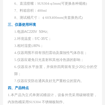
6、直流喷嘴：SUS304-φ3mm(可更换各种规格)
7、料箱容积：400ml
8、测试桶尺寸： ￠60X400mm(夹套换热式)
三、仪器使用环境
电源
AC220V 50Hz;
1.
环境温度：
5℃-35℃；
2.
相对湿度
≦80%；
3.
4.
仪器周围不得有强烈震动及腐蚀性气体存在；
5.
仪器应避免日光直射和其他冷热源的影响；
仪器应水平放置，并保持四周留有至少
20公分的空
6.
隙；
7.
仪器应安防在通风良好无严重粉尘的室内。
四、产品特点
1.本产品为立式单测试桶设计，设备外壳采用碳钢喷塑，
内加热桶采用SUS304 不锈钢板制作。