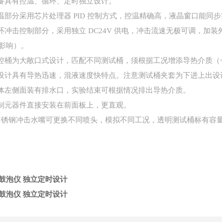
设备具有控温、循环、定时独立设计。
控温部分采用芯片处理器 PID 控制方式，控温精确高，液晶窗口能
循环冲击控制部分，采用独立 DC24V 供电，冲击流速无极可调，
影响）。
温控桶为大敞口式设计，匹配不同测试桶，须根据工况增添导热介质（
该设计具有导热迅速，混液速度快特点。注意测试桶夹套为下进上出
箱体左侧面装有排水口，实验结束可根据情况排出导热介质。
控制元器件直接安装在前面板上，更直观。
.不锈钢冲击水嘴可更换不同喷头，模拟不同工况，透明测试桶标有容
鼓泡仪 独立定时设计
鼓泡仪 独立定时设计