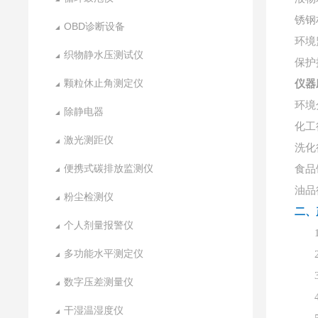
锈钢
OBD诊断设备
环境
织物静水压测试仪
保护
颗粒休止角测定仪
仪器
环境
除静电器
化工
激光测距仪
洗化
便携式碳排放监测仪
食品
油品
粉尘检测仪
二、
个人剂量报警仪
多功能水平测定仪
数字压差测量仪
干湿温湿度仪