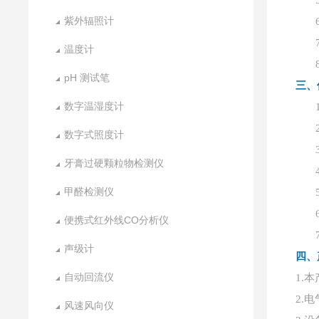
紫外辐照计
温度计
pH 测试笔
三、
数字温湿度计
数字式照度计
牙膏过硬颗粒物检测仪
甲醛检测仪
便携式红外线CO分析仪
声级计
四、
自动回流仪
1.
2.
风速风向仪