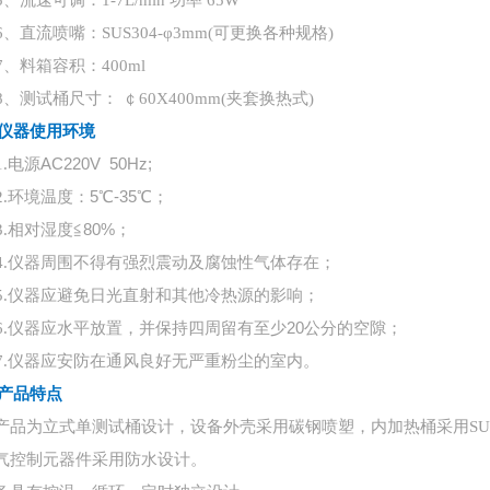
5、流速可调：1-7L/min 功率 65W
6、直流喷嘴：SUS304-φ3mm(可更换各种规格)
7、料箱容积：400ml
8、测试桶尺寸： ￠60X400mm(夹套换热式)
仪器使用环境
电源
AC220V 50Hz;
1.
环境温度：
5℃-35℃；
2.
相对湿度
≦80%；
3.
4.
仪器周围不得有强烈震动及腐蚀性气体存在；
5.
仪器应避免日光直射和其他冷热源的影响；
仪器应水平放置，并保持四周留有至少
20公分的空隙；
6.
7.
仪器应安防在通风良好无严重粉尘的室内。
产品特点
本产品为立式单测试桶设计，设备外壳采用碳钢喷塑，内加热桶采用SUS
电气控制元器件采用防水设计。