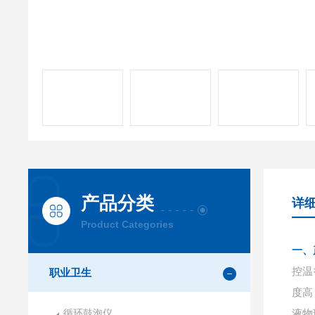
产品分类
详
Product Categories
一、
控温
职业卫生
度高
循环鼓泡仪
液物