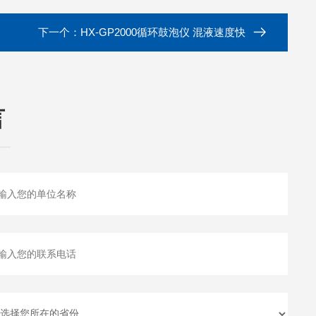
下一个：
HX-GP2000循环鼓泡仪 混液速度快
言