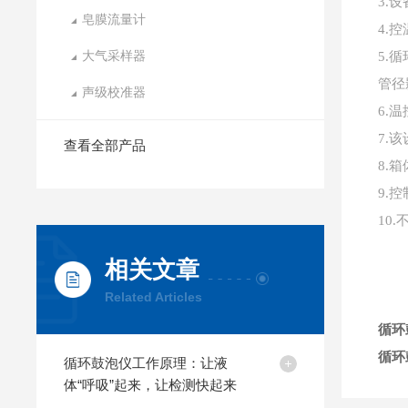
3.
皂膜流量计
4.
大气采样器
5.
管径
声级校准器
6.
7.
查看全部产品
8.
9.
10
相关文章
Related Articles
循环
循环
循环鼓泡仪工作原理：让液
体“呼吸”起来，让检测快起来