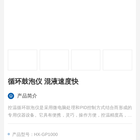
循环鼓泡仪 混液速度快
产品简介
控温循环鼓泡仪是采用微电脑处理和PID控制方式结合而形成的
专用仪器设备。它具有便携，灵巧，操作方便，控温精度高，抗
腐蚀性强，结构紧凑，耐久性强等优点，其工作原理是将待测液
快速、连续、可控地输入到测试桶里面，根据被测试溶液物理特
产品型号：HX-GP1000
性（蒸发速度、沸点、使用温度等），设定加热温度，冲击速