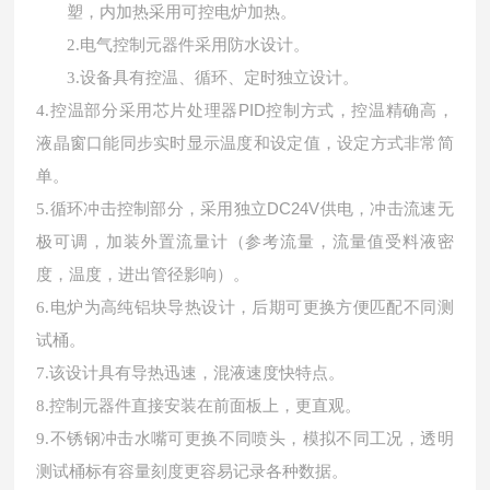
塑，内加热采用可控电炉加热。
2.
电气控制元器件采用防水设计。
3.
设备具有控温、循环、定时独立设计。
控温部分采用芯片处理器
PID控制方式，控温精确高，
4.
液晶窗口能同步实时显示温度和设定值，设定方式非常简
单。
循环冲击控制部分，采用独立
DC24V供电，冲击流速无
5.
极可调，加装外置流量计（参考流量，流量值受料液密
度，温度，进出管径影响）。
6.
电炉为高纯铝块导热设计，后期可更换方便匹配不同测
试桶。
7.
该设计具有导热迅速，混液速度快特点。
8.
控制元器件直接安装在前面板上，更直观。
9.
不锈钢冲击水嘴可更换不同喷头，模拟不同工况，透明
测试桶标有容量刻度更容易记录各种数据。