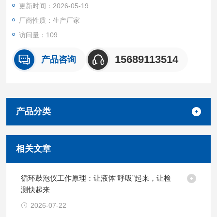
更新时间：2026-05-19
度，实现大量样品的快速测试。产品外型简洁，加热采用高纯铝
块导热，加热温度高，速度快。循环鼓泡仪 混液速度快
厂商性质：生产厂家
访问量：109
15689113514
产品咨询
产品分类
相关文章
循环鼓泡仪工作原理：让液体“呼吸”起来，让检
测快起来
2026-07-22