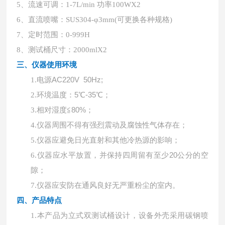
5、流速可调：1-7L/min 功率100WX2
6、直流喷嘴：SUS304-φ3mm(可更换各种规格)
7、定时范围：0-999H
8、测试桶尺寸：2000mlX2
三、仪器使用环境
电源
AC220V 50Hz;
1.
环境温度：
5℃-35℃；
2.
相对湿度
≦80%；
3.
4.
仪器周围不得有强烈震动及腐蚀性气体存在；
5.
仪器应避免日光直射和其他冷热源的影响；
仪器应水平放置，并保持四周留有至少
20公分的空
6.
隙；
7.
仪器应安防在通风良好无严重粉尘的室内。
四、产品特点
1.
本产品为立式双测试桶设计，设备外壳采用碳钢喷