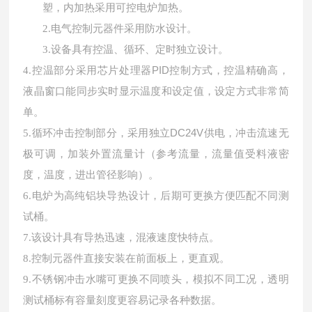
塑，内加热采用可控电炉加热。
2.
电气控制元器件采用防水设计。
3.
设备具有控温、循环、定时独立设计。
控温部分采用芯片处理器
PID控制方式，控温精确高，
4.
液晶窗口能同步实时显示温度和设定值，设定方式非常简
单。
循环冲击控制部分，采用独立
DC24V供电，冲击流速无
5.
极可调，加装外置流量计（参考流量，流量值受料液密
度，温度，进出管径影响）。
6.
电炉为高纯铝块导热设计，后期可更换方便匹配不同测
试桶。
7.
该设计具有导热迅速，混液速度快特点。
8.
控制元器件直接安装在前面板上，更直观。
9.
不锈钢冲击水嘴可更换不同喷头，模拟不同工况，透明
测试桶标有容量刻度更容易记录各种数据。