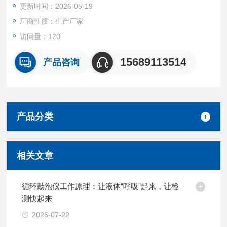
更新时间：2026-05-19
度，实现大量样品的快速测试。产品外型简洁，加热采用高纯铝
块导热，加热温度高，速度快。
厂商性质：生产厂家
访问量：120
15689113514
产品咨询
产品分类
相关文章
循环鼓泡仪工作原理：让液体“呼吸”起来，让检
测快起来
2026-07-22