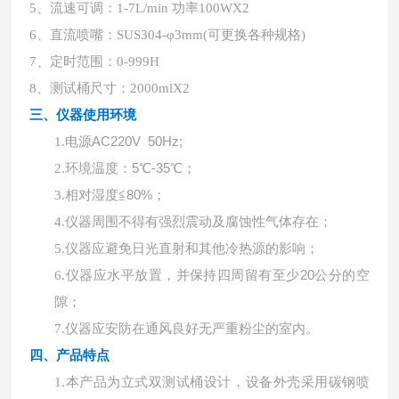
5、流速可调：1-7L/min 功率100WX2
6、直流喷嘴：SUS304-φ3mm(可更换各种规格)
7、定时范围：0-999H
8、测试桶尺寸：2000mlX2
三、仪器使用环境
电源
AC220V 50Hz;
1.
环境温度：
5℃-35℃；
2.
相对湿度
≦80%；
3.
4.
仪器周围不得有强烈震动及腐蚀性气体存在；
5.
仪器应避免日光直射和其他冷热源的影响；
仪器应水平放置，并保持四周留有至少
20公分的空
6.
隙；
7.
仪器应安防在通风良好无严重粉尘的室内。
四、产品特点
1.
本产品为立式双测试桶设计，设备外壳采用碳钢喷