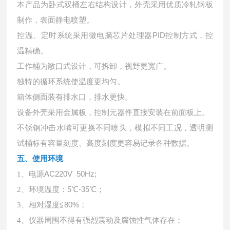
本产品为卧式双桶左右结构设计，外壳采用优质冷轧钢板
制作，表面静电喷塑。
控温、定时系统采用微电脑芯片处理器
PID控制方式，控
温精确。
工作桶为敞口式设计，可拆卸，视野更宽广。
独特的循环系统使温度更均匀。
箱体侧面装有排水口，排水更快。
设备外壳采用金属板，控制元器件直接安装在前面板上。
不锈钢冲击水嘴可更换不同喷头，模拟不同工况，透明测
试桶标有容量刻度、高度刻度更容易记录各种数据。
五、使用环境
电源
AC220V 50Hz;
1、
环境温度：
5℃-35℃；
2、
相对湿度
≦80%；
3、
4、
仪器周围不得有强烈震动及腐蚀性气体存在；