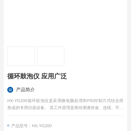
循环鼓泡仪 应用广泛
产品简介
HX-YG200循环鼓泡仪是采用微电脑处理和PID控制方式结合而
形成的专用仪器设备。 其工作原理是将待测液快速、连续、可控
地输入到测试桶里面，根据被测试溶液物理特性（蒸发速度、沸
点、使用温度等）， 设定加热温度，实现大量样品的快速对比测
产品型号：HX-YG200
试。双测试桶设计，可独立设置不要技术参数，做对比试验。产