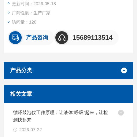
更新时间：2026-05-18
品外型美观大方，使用操作简单，使用安全、可靠。循环鼓泡仪
应用广泛
厂商性质：生产厂家
访问量：120
15689113514
产品咨询
产品分类
相关文章
循环鼓泡仪工作原理：让液体“呼吸”起来，让检
测快起来
2026-07-22