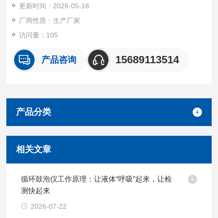
更新时间：2026-05-18
品外型美观大方，使用操作简单，使用安全、可靠。循环鼓泡仪
控温精确
厂商性质：生产厂家
访问量：105
15689113514
产品咨询
产品分类
相关文章
循环鼓泡仪工作原理：让液体“呼吸”起来，让检
测快起来
2026-07-22