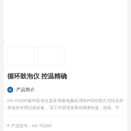
循环鼓泡仪 控温精确
产品简介
HX-YG200循环鼓泡仪是采用微电脑处理和PID控制方式结合而
形成的专用仪器设备。 其工作原理是将待测液快速、连续、可控
地输入到测试桶里面，根据被测试溶液物理特性（蒸发速度、沸
点、使用温度等）， 设定加热温度，实现大量样品的快速对比测
产品型号：HX-YG200
试。双测试桶设计，可独立设置不要技术参数，做对比试验。产