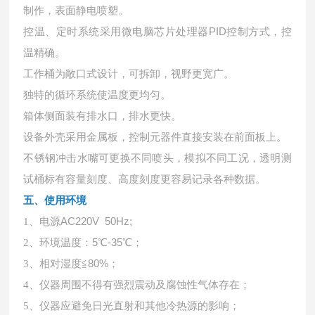
制作，表面静电喷塑。
控温、定时系统采用微电脑芯片处理器
PID控制方式，控
温精确。
工作桶为敞口式设计，可拆卸，视野更宽广。
独特的循环系统使温度更均匀。
箱体侧面装有排水口，排水更快。
设备外壳采用金属板，控制元器件直接安装在前面板上。
不锈钢冲击水嘴可更换不同喷头，模拟不同工况，透明测
试桶标有容量刻度、高度刻度更容易记录各种数据。
五、使用环境
电源
AC220V 50Hz;
1、
环境温度：
5℃-35℃；
2、
相对湿度
≦80%；
3、
4、
仪器周围不得有强烈震动及腐蚀性气体存在；
5、
仪器应避免日光直射和其他冷热源的影响；