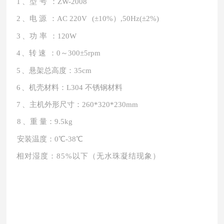
1
、型
号
：
ZW-2008
2
、电
源
：
AC
220V
(±10%）,50
Hz
(±2%)
3
、功
率
：
120W
4
、转
速
：
0～300±5
rpm
5
、悬架总高度：
35
cm
6
、机壳材料：
L304 不锈钢材料
7
、
主机
外形尺寸：
260
*
320
*
230m
m
8
、重
量：
9.5
kg
安装温度：
0℃-38℃
相对湿度：
85%以下（无水珠凝结现象）