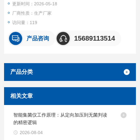
更新时间：2026-05-18
4 、转 速 ：0～300±5rpm
厂商性质：生产厂家
访问量：119
5 、悬架总高度：35cm
15689113514
产品咨询
6 、机壳材料：L304 不锈钢材料
7 、主机外形尺寸：260*320*230mm
产品分类
8 、重 量：9.5kg
相关文章
智能集菌仪工作原理：从定向加压到无菌判读
的精密逻辑
2026-08-04