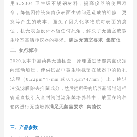
用
SUS304 卫生级不锈钢材料，提高仪器的使用寿
命，降低因传统集菌仪表面生锈问题造成的维修、更
换等产生的成本。避免了因为化学物质对表面的腐
蚀，机壳表面
设计不留任何死角，解决了无菌室
或微
生物室高洁净仪器的要求。
满足无菌室要求 集菌仪
二
、
执行标准
2020版本中国药典无菌检查，原理通过智能集菌仪定
向蠕动加压，使供试品中微生物截留在滤器中的微孔
滤膜（0.22µm*47
mm
或
0.45µm*47
mm
）上，通过
冲洗滤膜除去抑菌成
分，然后把所需的培养
基通过进样
管道直接引入全封闭过滤集菌培养器中，放置在培养
箱内进行无菌培养
满足无菌室要求 集菌仪
三
、产品参数