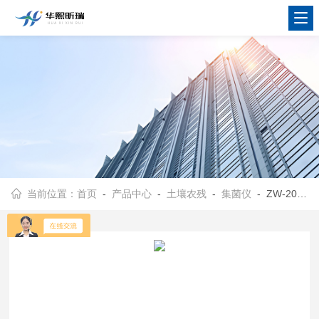
当前位置：
首页
-
产品中心
-
土壤农残
-
集菌仪
- ZW-2008满足无菌室要求 集菌仪