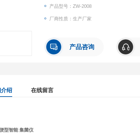
3 、功 率 ：120W
产品型号：ZW-2008
厂商性质：生产厂家
4 、转 速 ：0～300±5rpm
5 、悬架总高度：35cm
产品咨询
6 、机壳材料：L304 不锈钢材料
细介绍
在线留言