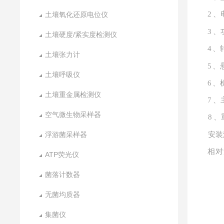
2
、
土壤氧化还原电位仪
3
、
土壤硬度/紧实度检测仪
4
、
土壤张力计
5
、
土壤呼吸仪
6
、
土壤重金属检测仪
7
、
空气微生物采样器
8
、
浮游菌采样器
安装
相对
ATP荧光仪
菌落计数器
无菌均质器
集菌仪