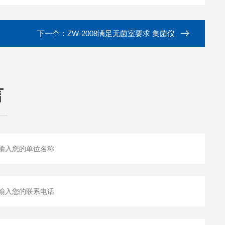
下一个：
ZW-2008满足无菌室要求 集菌仪
言