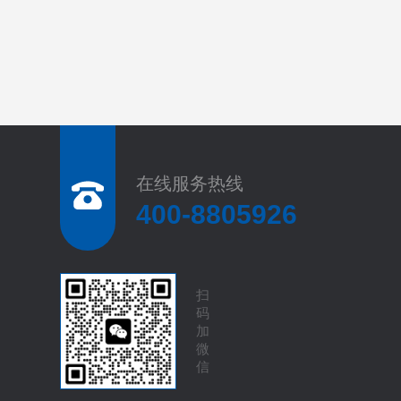
在线服务热线
400-8805926
扫
码
加
微
信