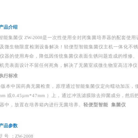
产品介绍
智能集菌仪
ZW-2008
是一次性使用全封闭集菌培养器的配套使用
及微生物限度检测设备解决！轻便型智能集
菌仪主机一体化不
仪器的使用寿命，降低因传统集菌仪表面生锈问题造成的维修、
机壳表面
设计不留任何死角，解决了无菌室
或微生物室高洁净仪
执行标准
20版本中国药典无菌检查，原理通过智能集菌仪定向蠕动加压，使
mm
或
0.45µm*47
mm
）上，通过冲洗滤膜除去抑菌成
分，然后
器中，放置在培养箱内进行无菌培养。
轻便型智能 集菌仪
产品参数
型
号
：
ZW-2008