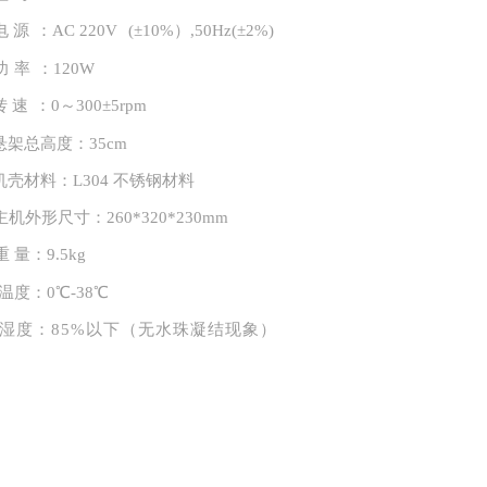
电
源
：
AC
220V
(±10%）,50
Hz
(±2%)
功
率
：
120W
转
速
：
0～300±5
rpm
悬架总高度：
35
cm
机壳材料：
L304 不锈钢材料
主机
外形尺寸：
260
*
320
*
230m
m
重
量：
9.5
kg
温度：
0℃-38℃
湿度：
85%以下（无水珠凝结现象）