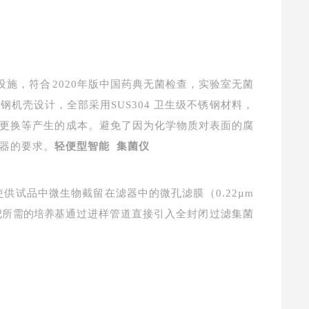
设施，符合
2020年版中国药典无
菌检查，实验室无菌
锈钢机壳设计，全部
采用
SUS304 卫生级不锈钢材料，
更
换等产生的成本。避免了因为化学物质对表面的腐
器的要求。
轻便型智能 集菌仪
供试品中微生物截留在滤器中的微孔滤膜（0.22µm
把所需的培养
基通过进样管道直接引入全封闭过滤集菌