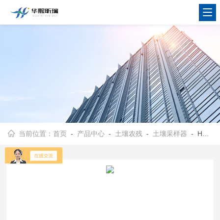
当前位置：
首页
-
产品中心
-
土壤农残
-
土壤采样器
- HX-ZX-03B便于用户户外携带 土嚷采样器