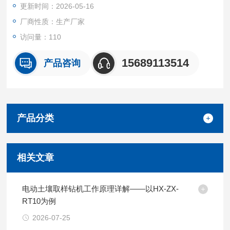
更新时间：2026-05-16
存样品。
7、采样器刚性强，耐腐蚀、能保持样品不受污染。
厂商性质：生产厂家
访问量：110
15689113514
产品咨询
产品分类
相关文章
电动土壤取样钻机工作原理详解——以HX-ZX-
RT10为例
2026-07-25