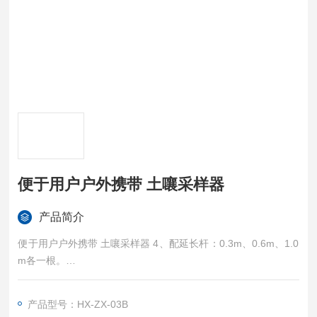
便于用户户外携带 土嚷采样器
产品简介
便于用户户外携带 土嚷采样器 4、配延长杆：0.3m、0.6m、1.0
m各一根。
5、拆卸工具：配备各种手柄、取芯刀、采样连接器和适用的拆
卸工具。
产品型号：HX-ZX-03B
6、采样保存用具：配使用的采样容器和采样袋、用于盛装和保