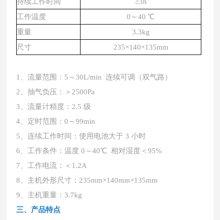
持续工作时间
≥3h
工作温度
0～40 ℃
重量
3.3kg
尺寸
235×140×135mm
1、流量范围：5～30L/min 连续可调（双气路）
2、抽气负压：＞2500Pa
3、流量计精度：2.5 级
4、定时范围：0～99min
5、连续工作时间：使用电池大于 3 小时
6、工作条件：温度 0～40℃ 相对湿度＜95%
7、工作电流：＜1.2A
8、主机外形尺寸：235mm×140mm×135mm
9、主机重量：3.7kg
三、产品特点