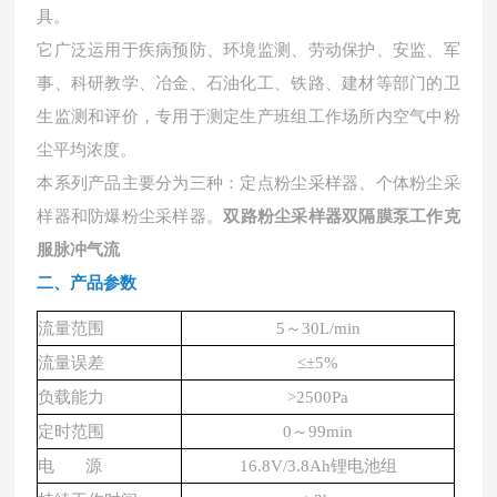
具。
它广泛运用于疾病预防、环境监测、劳动保护、安监、军
事、科研教学、冶金、石油化工、铁路、建材等部门的卫
生监测和评价，专用于测定生产班组工作场所内空气中粉
尘平均浓度。
本系列产品主要分为三种：定点粉尘采样器、个体粉尘采
样器和防爆粉尘采样器。
双路粉尘采样器双隔膜泵工作克
服脉冲气流
二、产品参数
流量范围
5～30L/min
流量误差
≤±5%
负载能力
>2500Pa
定时范围
0～99min
电
源
16.8V/3.8Ah锂电池组