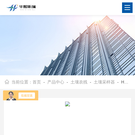
当前位置：
首页
-
产品中心
-
土壤农残
-
土壤采样器
- HX-ZX-50CC节约时间 土嚷采样器