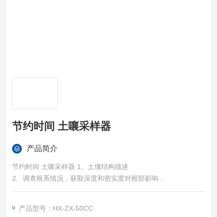
节约时间 土嚷采样器
产品简介
节约时间 土嚷采样器 1、土壤结构描述
2、调查根系情况，获取深度和密实度对根部影响
3、检测原状土的成分和密度
4、对长期作业的土壤研究其含水量和溶解物质情况
产品型号：HX-ZX-50CC