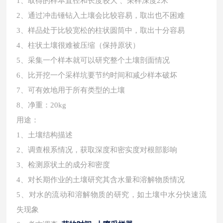
1、取得的样本直径和长度较大 、采样深度2米
2、通过冲击锤钻入土壤会比较容易，取出也不困难
3、样品处于比较宽松的柱状圆筒中，取出十分容易
4、柱状土壤很难被压缩（保持原状）
5、采集一个样本就可以研究整个土壤剖面情况
6、比开挖一个采样坑要节约时间和减少样本破坏
7、可有效地用于所有类型的土壤
8、净重：20kg
用途：
1、土壤结构描述
2、调查根系情况，获取深度和密实度对根部影响
3、检测原状土的成分和密度
4、对长期作业的土壤研究其含水量和溶解物质情况
5、对水的流动和溶解物质的研究，如土壤中水分快速流
失现象