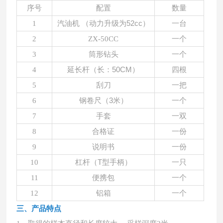
序号
配置
数量
汽油机
（动力升级为52cc）
1
一台
2
ZX-50CC
一个
3
筒形钻头
一个
延长杆（长：
50CM）
4
四根
5
刮刀
一把
钢卷尺（
3米）
6
一个
7
手套
一双
8
合格证
一份
9
说明书
一份
杠杆（
T型手柄）
10
一只
11
便携包
一个
12
铝箱
一个
三、产品特点