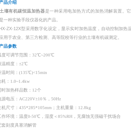
产品介绍
土壤有机碳恒温加热器
是一种采用电加热方式的加热消解装置。
是一种实验手段仪器化的产品。
HX-ZX-12X
型采用数字化设定，显示实时加热温度，自动控制加热
应用于农业、第三方检测、高等院校等行业的土壤有机碳测定。
产品参数
温度可调节范围：32℃~200℃
恒温精度：±2℃
温时间：(135℃)<15min
耗：1.0~1.4kw
同时加热样品数：12个
电源电压：AC220V±10％，50Hz
机尺寸：435*285*105mm；主机重量：12.8kg
工作环境：温度0-50℃，湿度＜85%RH，无腐蚀无强磁干扰场合
配套刻度具塞消解管