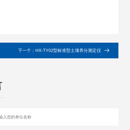
下一个：
HX-TY02型标准型土壤养分测定仪
言