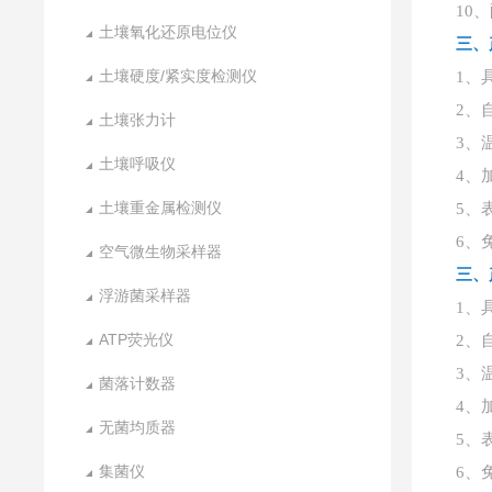
10
土壤氧化还原电位仪
三、
土壤硬度/紧实度检测仪
1、
2、
土壤张力计
3、
土壤呼吸仪
4、
土壤重金属检测仪
5、
6、
空气微生物采样器
三、
浮游菌采样器
1、
ATP荧光仪
2、
3、
菌落计数器
4、
无菌均质器
5、
集菌仪
6、