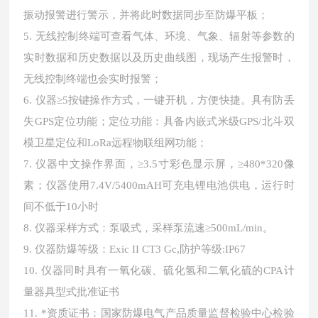
振动报警进行警示，并将此时数据同步至防爆平板；
5. 无线控制终端可查看气体、环境、气象、辐射等参数的
实时数据和历史数据以及历史曲线图，现场产生报警时，
无线控制终端也会实时报警；
6. 仪器≥5按键操作方式，一键开机，方便快捷。具有防丢
失GPS定位功能；定位功能：具备内嵌式米级GPS/北斗双
模卫星定位和LoRa远程物联组网功能；
7. 仪器中文操作界面，≥3.5寸彩色显示屏，≥480*320像
素；仪器使用7.4V/5400mAH可充电锂电池供电，运行时
间不低于10小时
8. 仪器采样方式：泵吸式，采样泵流速≥500mL/min。
9. 仪器防爆等级：Exic II CT3 Gc,防护等级:IP67
10. 仪器同时具有一氧化碳、硫化氢和二氧化硫的CPA计
量器具型式批准证书
11. *资质证书：国家防爆电气产品质量监督检验中心检验