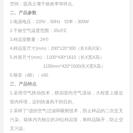
空间；提高土壤干燥效率等特点。
二、产品参数
1.电源电压：220V，50Hz 功率：300W
2.干燥空气温度范围：35±5℃
3.样品室数量：24个
4.样品室尺寸(mm)：200*120*300（长X高X深）
5.外形尺寸(mm)：1100*430*1610（长X宽X高）
1150mm*420*1500(长X宽X高）
6.噪音（dB）：≤60
三、产品特点
1.采用空气扰动技术，模拟室内空气流动，大程度上接近
室内环境，达到快速风干的目的。
2.采样了*进的空气过滤和吸附技术，防止样品的二次交叉
污染。箱体内为独立的24位样品室，将样品隔开，防止交
叉污染。