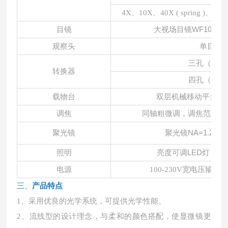
4X、10X、40X ( spring )、100X
大视场目镜
WF10X 
目镜
观察头
单目头
三孔
（选配
转换器
四孔（标配
双层机械移动平台：
载物台
同轴粗微调，调焦范围
2
调焦
聚光镜
NA=1.25
聚光镜
亮度可调
LED灯（可
照明
电源
100-230V宽电压输入
三、
产品特点
1、
采用优良的光学系统，可提供光学性能。
2、流线型的设计理念，与柔和的颜色搭配，使显微镜更