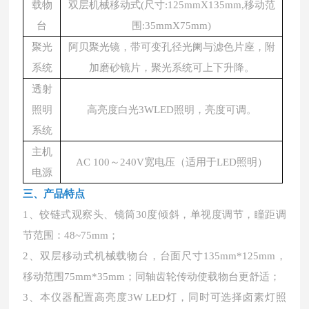
载物
双层机械移动式(尺寸:125mmX135mm,移动范
台
围:35mmX75mm)
聚光
阿贝聚光镜，带可变孔径光阑与滤色片座，附
系统
加磨砂镜片，聚光系统可上下升降。
透射
照明
高亮度白光3WLED照明，亮度可调。
系统
主机
AC 100～240V宽电压（适用于LED照明）
电源
三、产品特点
1、铰链式观察头、镜筒30度倾斜，单视度调节，瞳距调
节范围：48~75mm；
2、双层移动式机械载物台，台面尺寸135mm*125mm，
移动范围75mm*35mm；同轴齿轮传动使载物台更舒适；
3、本仪器配置高亮度3W LED灯，同时可选择卤素灯照