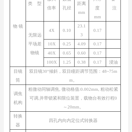
类 型
距离
倍率
孔径
度
注
mm
mm
23.1
物 镜
4X
0.10
0.17
3
无限远
平场差
10X
0.25
4.09
0.17
物镜
40X
0.65
0.60
0.17
100X
1.25
0.38
0.17
浸油
目镜
双目镜30°倾斜，双目瞳距调节范围：48~75m
筒
m。
粗微动同轴调焦, 微动格值:0.002mm, 粗动松紧
调焦
可调,并带锁紧和限位装置，载物台有效行程0
机构
～20mm。
转换
四孔内向内定位式转换器
器