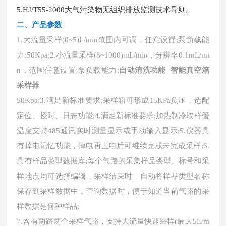
5.HJ/T55-2000大气污染物无组织排放监测技术导则。
二、
产品参数
1.大流量采样(0~5)L/min范围内可调，任意设置;泵负载能
力:50Kpa;2.小流量采样(8~1000)mL/min，分辨率0.1mL/mi
n，范围任意设置;泵负载能力:
自动清洗功能 智能真空箱
采样器
50Kpa;3.满足新标准要求;采样箱可形成15KPa负压，选配
定位、授时、日志功能;4.满足新标准要求;加热制冷取样管
温度支持485通讯实时测量显示或手动输入显示;5.仪器具
有掉电记忆功能，掉电再上电后可继续完成未完成采样;6.
具有样品类型数据库;每个气路的采集样品类型、标号和采
样地点均可选择编辑，采样结束时，自动将样品类型名称
保存到采样数据中，查询数据时，便于知道当前气路的采
样数据是何种样品;
7.含有两路两个采样气路，支持大流量快速采样(最大5L/m