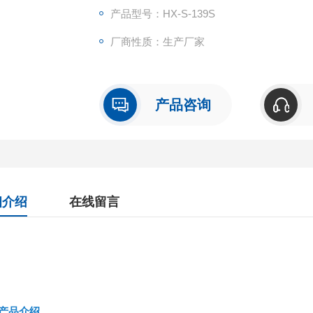
11.仪器具有气袋自动清洗功能，无需拔插气袋
产品型号：HX-S-139S
内压力，气袋采满自动停止采样;
厂商性质：生产厂家
13.采内置DC24V,3AH大容量锂电池，支持长时
产品咨询
细介绍
在线留言
产品介绍