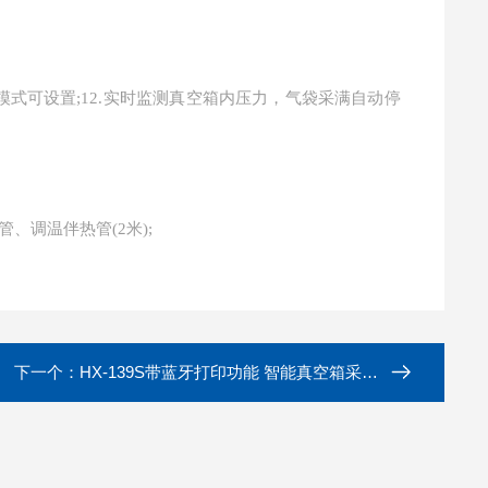
式可设置;12.实时监测真空箱内压力，气袋采满自动停
、调温伴热管(2米);
下一个：
HX-139S带蓝牙打印功能 智能真空箱采样器