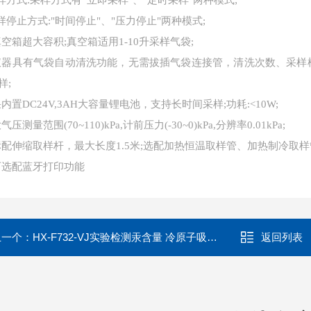
采样方式:采样方式有“立即采样"、"定时采样"两种模式;
采样停止方式:"时间停止"、"压力停止"两种模式;
.真空箱超大容积;真空箱适用1-10升采样气袋;
.仪器具有气袋自动清洗功能，无需拔插气袋连接管，清洗次数、采样模
样;
.采内置DC24V,3AH大容量锂电池，支持长时间采样;功耗:<10W;
大气压测量范围(70~110)kPa,计前压力(-30~0)kPa,分辨率0.01kPa;
.标配伸缩取样杆，最大长度1.5米;选配加热恒温取样管、加热制冷取样管
可
选配蓝牙打印功能
上一个：
HX-F732-VJ实验检测汞含量 冷原子吸收测汞仪
返回列表