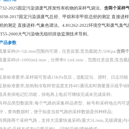
J732-2025固定污染源废气挥发性有机物的采样气袋法。
含两个采样
.HJ38-2017固定污染源废气总烃、甲烷和非甲烷总烃的测定 直接进样
烃的测定 直接进样-气象色谱法。4.H1262-2022环境空气和废气
HJ/T55-2000大气污染物无组织排放监测技术导则。
产品参数
流量采样(0~5)L/min范围内可调，任意设置;泵负载能力:50Kpa;
含两个
流量采样(8~1000)mL/min，分辨率0.1mL/min，范围任意设置;泵负载
a;
满足新标准要求;采样箱可形成15KPa负压，选配定位、授时、日志功能
满足新标准要求;加热制冷取样管温度支持485通讯实时测量显示或手动
仪器具有掉电记忆功能，掉电再上电后可继续完成未完成采样;
具有样品类型数据库;每个气路的采集样品类型、标号和采样地点均
中，查询数据时，便于知道当前气路的采样数据是何种样品;
含有两路两个采样气路，支持大流量快速采样(最大5L/min,无级调速)与小流