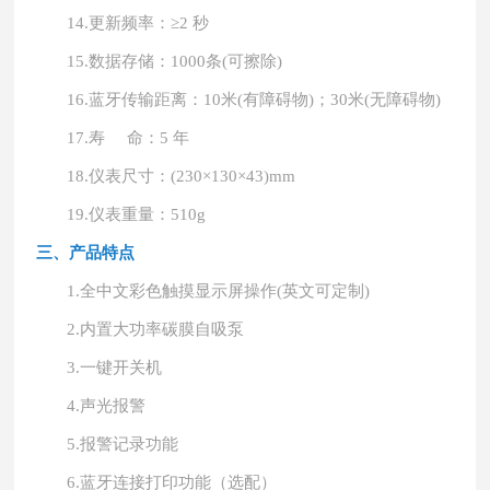
14.
更新频率：
≥2 秒
15.
数据存储：
1000条(可擦除)
16.
蓝牙传输距离：
10米(有障碍物)；30米(无障碍物)
17.
寿
命：5 年
18.
仪表尺寸：
(230×130×43)mm
19.
仪表重量：
510g
三、产品特点
1.
全中文彩色触摸显示屏操作
(英文可定制)
2.
内置大功率碳膜自吸泵
3.
一键开关机
4.
声光报警
5.
报警记录功能
6.
蓝牙连接打印功能（选配）