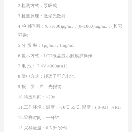
2.
检测方式：泵吸式
3.
检测原理：激光光散射
4.
检测范围：
(0~1000)μg/m3 ; (0~1000)mg/m3 ; (其它
可选)
5.
分
辨 率：1μg/m3 ; 1mg/m3
6.
显示方式：
LCD液晶显示触摸屏操作
7.
电
池： 7.4V 4000mAH
8.
供电方式：锂离子可充电池
9.
报
警：声、光报警
10.
响应时间：
<20s
11.
工作环境：温度：
-10℃ 55℃; 湿度：( 0-93）%RH
12.
采样时间：一分钟
13.
采样流量：
0.5 升/分钟