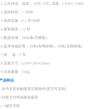
11.
工作环境：温度：
-10℃ 55℃; 湿度：( 0-93）%RH
12.
采样时间：一分钟
13.
采样流量：
0.5 升/分钟
14.
更新频率：
≥2 秒
15.
数据存储：
1000条(可擦除)
16.
蓝牙传输距离：
10米(有障碍物)；30米(无障碍物)
17.
寿
命：5 年
18.
仪表尺寸：
(230×130×43)mm
19.
仪表重量：
510g
产品特点
1.
全中文彩色触摸显示屏操作
(英文可定制)
2.
内置大功率碳膜自吸泵
3.
一键开关机