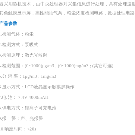
器采用微机技术，由中央处理器对采集信息进行处理，具有处理速
彩色触摸显示屏，高性能抽气泵，粉尘浓度检测电路，数据处理电路
产品参数
1.
检测气体：粉尘
2.
检测方式：泵吸式
3.
检测原理：激光光散射
4.
检测范围：
(0~1000)μg/m3 ; (0~1000)mg/m3 ; (其它可选)
5.
分
辨 率：1μg/m3 ; 1mg/m3
6.
显示方式：
LCD液晶显示触摸屏操作
7.
电
池： 7.4V 4000mAH
8.
供电方式：锂离子可充电池
9.
报
警：声、光报警
10.
响应时间：
<20s