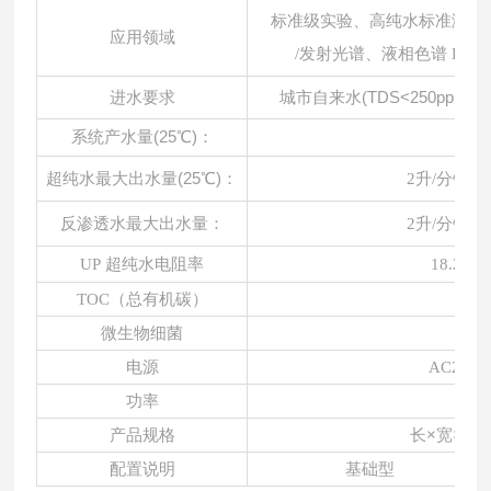
标准级实验、高纯水标准溶液
应用领域
/发射光谱、液相色谱 HP
城市自来水
(TDS<250ppm，5
进水要求
系统产水量
(25℃)：
60
超纯水最大出水量
(25℃)：
2升/分钟(
反渗透水最大出水量：
2升/分钟(
UP 超纯水电阻率
18.25M
TOC（总有机碳）
<
微生物细菌
<1
电源
AC220V
功率
1
长
×宽×高：
产品规格
配置说明
基础型