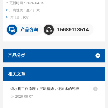
更新时间：2026-04-15
密电路厂、无尘品生产等等。 HX-CZ-60BL型超纯水机 寿命时间
长
厂商性质：生产厂家
访问量：937
15689113514
产品咨询
产品分类
相关文章
纯水机工作原理：层层精滤，还原水的纯粹
2026-08-07