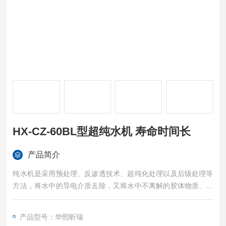
HX-CZ-60BL型超纯水机 寿命时间长
产品简介
纯水机是采用预处理、反渗透技术、超纯化处理以及后级处理等
方法，将水中的导电介质去除，又将水中不离解的胶体物质、气
体及有机物均去除至很低程度的水处理设备.广泛应用于医院、高
校科研、质检单位、化工厂、制药厂、水质监测中心、畜牧行
产品型号：华熙昕瑞
业、自来水厂、疾控中心、种子监测站、电瓶厂、液晶屏厂、精