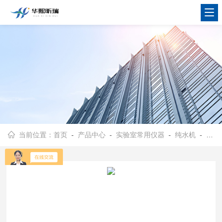
当前位置：
首页
-
产品中心
-
实验室常用仪器
-
纯水机
- 华熙昕瑞HX-CZ-60BL型超纯水机 寿命时间长