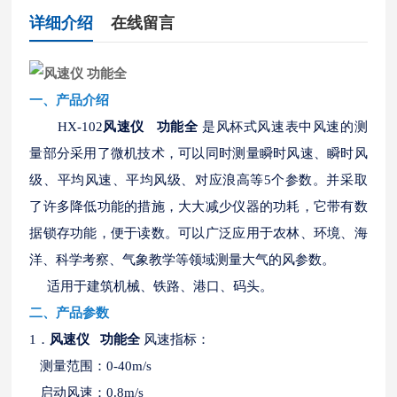
详细介绍
在线留言
一、
产品介绍
HX-102
风速仪 功能全
是风杯式风速表中风速的测
量部分采用了微机技术，可以同时测量瞬时风速、瞬时风
级、平均风速、平均风级、对应浪高等5个参数。并采取
了许多降低功能的措施，大大减少仪器的功耗，它带有数
据锁存功能，便于读数。可以广泛应用于农林、环境、海
洋、科学考察、气象教学等领域测量大气的风参数。
适用于建筑机械、铁路、港口、码头。
二、
产品参数
1．
风速仪 功能全
风速指标：
测量范围：0-40m/s
启动风速：0.8m/s