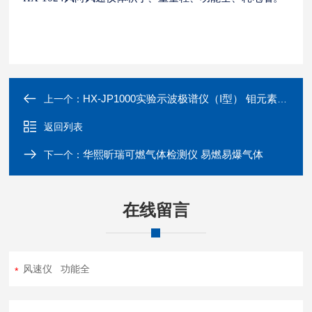
HX-JP1000实验示波极谱仪（I型） 钼元素分析检测
上一个：
返回列表
华熙昕瑞可燃气体检测仪 易燃易爆气体
下一个：
在线留言