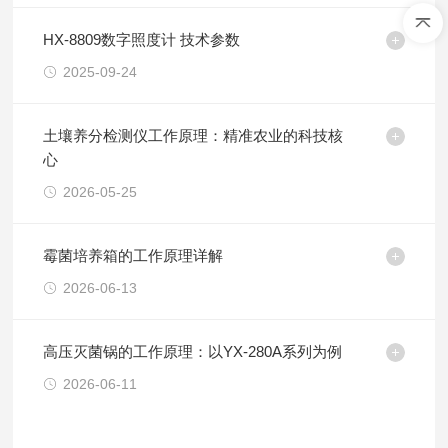
HX-8809数字照度计 技术参数
2025-09-24
土壤养分检测仪工作原理：精准农业的科技核
心
2026-05-25
霉菌培养箱的工作原理详解
2026-06-13
高压灭菌锅的工作原理：以YX-280A系列为例
2026-06-11