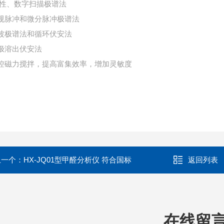
 线性、数字扫描极谱法
常规脉冲和微分脉冲极谱法
方波极谱法和循环伏安法
阳极溶出伏安法
可控磁力搅拌，提高富集效率，增加灵敏度
上一个：
HX-JQ01型甲醛分析仪 符合国标
返回列表
在线留