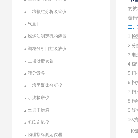
的教
土壤颗粒分析吸管仪
糖精
气量计
二、
燃烧法测定硫的装置
1.检
2.分
颗粒分析自控吸液仪
3.电
土壤研磨设备
4.极
筛分设备
5.扫
6.扫
土壤团聚体分析仪
7.扫
示波极谱仪
8.精
土壤干燥箱
9.线
10.
凯氏定氮仪
检
物理指标测定仪器