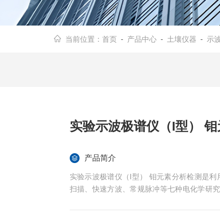
当前位置：
首页
-
产品中心
-
土壤仪器
-
示
实验示波极谱仪（I型） 
产品简介
实验示波极谱仪（I型） 钼元素分析检测是利用 
扫描、快速方波、常规脉冲等七种电化学研
渡的现代示波极谱仪。