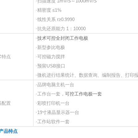
·扫描速度 1mV/S～1000mV/S
·精密度 ≤1%
·线性关系 r≥0.9990
·抗先还原能力 1：10000
·
技术可控全封闭工作电极
·新型参比电极
术特点
·可控磁力搅拌
·预留USB接口
·微机进行结果统计、数据查询、编制报告、打印
·品牌电脑主机一台
·工作台一套，
可控工作电极一套
器配置
·彩喷打印机一台
·19寸液晶显示器一台
·工作站软件一套
产品特点