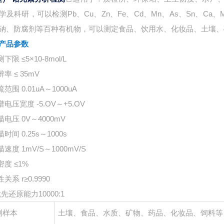
学及科研，可以检测Pb、Cu、Zn、Fe、Cd、Mn、As、Sn、C
钠、防腐剂等百种有机物，可以测定食品、饮用水、化妆品、土壤、
产品参数
测下限 ≤5×10-8mol/L
辨率 ≤ 35mV
流范围 0.01uA～1000uA
谱电压宽度 -5.OV～+5.OV
描电压 0V～4000mV
描时间 0.25s～1000s
描速度 1mV/S～1000mV/S
密度 ≤1%
性关系 r≥0.9990
抗先还原能力10000:1
测样本
土壤、食品、水质、矿物、药品、化妆品、饲料等