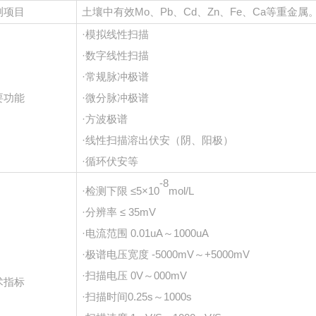
测项目
土壤中有效
Mo、Pb、Cd、Zn、Fe、Ca等重金属
·模拟线性扫描
·数字线性扫描
·常规脉冲极谱
要功能
·微分脉冲极谱
·方波极谱
·线性扫描溶出伏安（阴、阳极）
·循环伏安等
-8
·检测下限 ≤5×10
mol/L
·分辨率 ≤ 35mV
·电流范围 0.01uA～1000uA
·极谱电压宽度 -5000mV～+5000mV
·扫描电压 0V～000mV
术指标
·扫描时间0.25s～1000s