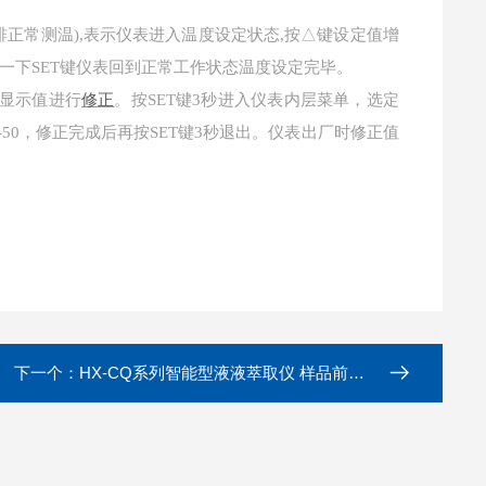
上排正常测温),表示仪表进入温度设定状态,按△键设定值增
一下SET键仪表回到正常工作状态温度设定完毕。
显示值进行
修正
。按
SET键3秒进入仪表内层菜单，选定
50，修正完成后再按SET键3秒退出。仪表出厂时修正值
下一个：
HX-CQ系列智能型液液萃取仪 样品前处理设备