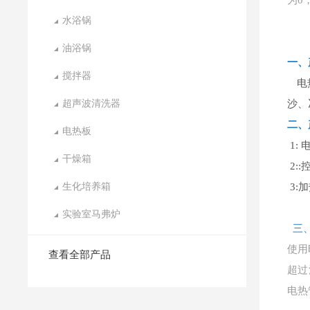
为0
水浴锅
油浴锅
一、
搅拌器
电
超声波清洗器
沙、
二、
电热板
1: 
干燥箱
2::
生化培养箱
3:加
实验室马弗炉
三
使用
查看全部产品
超过
电热