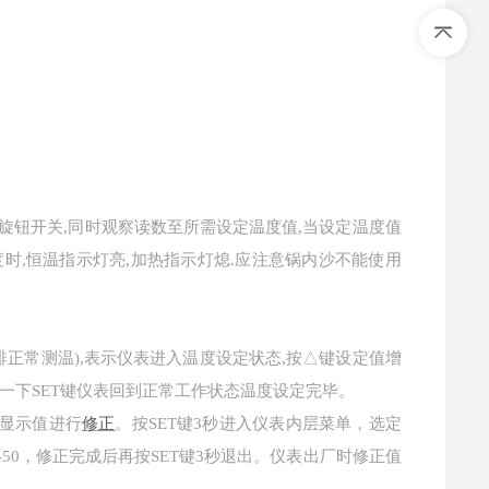
节旋钮开关,同时观察读数至所需设定温度值,当设定温度值
时,恒温指示灯亮,加热指示灯熄.应注意锅内沙不能使用
上排正常测温),表示仪表进入温度设定状态,按△键设定值增
一下SET键仪表回到正常工作状态温度设定完毕。
显示值进行
修正
。按
SET键3秒进入仪表内层菜单，选定
50，修正完成后再按SET键3秒退出。仪表出厂时修正值