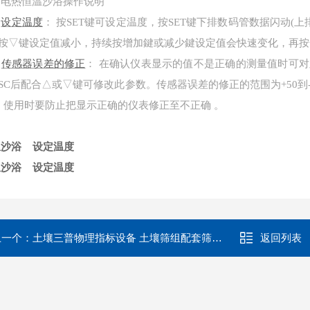
电热恒温沙浴操作说明
设定温度
：
按
SET键可设定温度，按SET键下排数码管数据闪动(
按▽键设定值减小，持续按增加鍵或减少鍵设定值会快速变化，再按
传感器误差的修正
：
在确认仪表显示的值不是正确的测量值时可对
SC后配合△或▽键可修改此参数。传感器误差的修正的范围为+50到-
，使用时要防止把显示正确的仪表修正至不正确 。
温沙浴 设定温度
沙浴 设定温度
上一个：
土壤三普物理指标设备 土壤筛组配套筛分机
返回列表