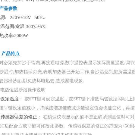
产品参数
电源: 220V±10V 50Hz
控温范围:室温-300℃±5℃
热功率:2000W
、
产品特
点
时必须先加沙于锅内
,再接通电源,数字温控表显示实际测量温度,调
沙温时,加热指示灯亮,表明加热器已开始工作,当沙温达到您所需温度
管露出沙面,以免烧坏电热管,造成漏电现象.
电热恒温沙浴操作说明
设定温度
：
按
SET键可设定温度，按SET键下排数码管数据闪动(
按▽键设定值减小，持续按增加鍵或减少鍵设定值会快速变化，再按
传感器误差的修正
：
在确认仪表显示的值不是正确的测量值时可对
SC后配合△或▽键可修改此参数。传感器误差的修正的范围为+50到-