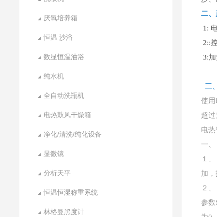
二、
厌氧培养箱
1: 
恒温 沙浴
2::
数显恒温油浴
3:加
纯水机
三
全自动洗瓶机
使用
电热鼓风干燥箱
超过
电热
净化/清洗/纯化设备
一、
显微镜
１、
分析天平
加，
２、
恒温恒湿称重系统
参数
林格曼黑度计