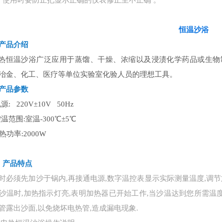
，使用时要防止把显示正确的仪表修正至不正确 。
恒温沙浴
产品介绍
热恒温沙浴广泛应用于蒸馏、干燥、浓缩以及浸渍化学药品或生物
冶金、化工、医疗等单位实验室化验人员的理想工具。
产品参数
电源: 220V±10V 50Hz
控温范围:室温-300℃±5℃
热功率:2000W
、
产品特
点
时必须先加沙于锅内
,再接通电源,数字温控表显示实际测量温度,调
沙温时,加热指示灯亮,表明加热器已开始工作,当沙温达到您所需温度
管露出沙面,以免烧坏电热管,造成漏电现象.