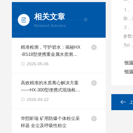
一、
１、
相关文章
加，
Related Articles
２、
参数
为0
精准检测，守护碧水：揭秘HX
-BS18型便携重金属水质测定
仪工作原理
恒
2026-05-06
恒温
高效精准的水质离心解决方案
——HX-300型便携式现场检测
离心机
2026-04-22
华熙昕瑞 矿用防爆个体粉尘采
样器 全尘及呼吸性粉尘