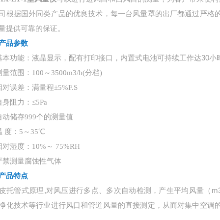
司根据国外同类产品的优良技术，每一台
风量罩的出厂都通过严格
量提供可靠的保证。
产品参数
基本功能：液晶显示，配有打印接口，内置式电池可持续工作达
30
量范围：100～3500m3/h(分档)
相对误差：满量程±5%F.S
自身阻力：≤5Pa
自动储存999个的测量值
温 度：5～35℃
相对湿度：10%～ 75%RH
严禁测量腐蚀性气体
产品特点
皮托管式原理
,对风压进行多点、多次自动检测，产生平均风量（m
净化技术等行业进行风口和管道风量的直接测定，从而对集中空调
。