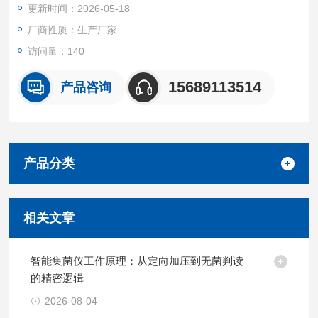
更新时间：2026-05-18
8 、重 量：9.5kg
厂商性质：生产厂家
安装温度：0℃-38℃
访问量：140
相对湿度：85%以下（无水珠凝结现象）
15689113514
产品咨询
产品分类
相关文章
智能集菌仪工作原理：从定向加压到无菌判读
的精密逻辑
2026-08-04