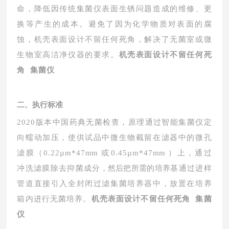
命，降低因传统集菌仪表面生锈问题造成的维修、更
换等产生的成本。避免了因为化学物质对表面的腐
蚀，机壳表面
设计不留任何死角，解决了无菌室
或微
生物室高洁净仪器的要求。
机壳表面设计不留任何死
角 集菌仪
二
、
执行标准
2020版本中国药典无菌检查，原理通过智能集菌仪定
向蠕动加压，使供试品中微生物截留在滤器中的微孔
滤膜（0.22µm*47
mm
或
0.45µm*47
mm
）上，通过
冲洗滤膜除去抑菌成
分，然后把所需的培养
基通过进样
管道直接引入全封闭过滤集菌培养器中，放置在培养
箱内进行无菌培养。
机壳表面设计不留任何死角 集菌
仪