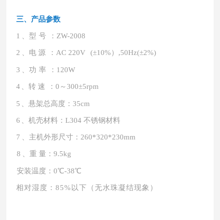
三
、产品参数
1
、型
号
：
ZW-2008
2
、电
源
：
AC
220V
(±10%）,50
Hz
(±2%)
3
、功
率
：
120W
4
、转
速
：
0～300±5
rpm
5
、悬架总高度：
35
cm
6
、机壳材料：
L304 不锈钢材料
7
、
主机
外形尺寸：
260
*
320
*
230m
m
8
、重
量：
9.5
kg
安装温度：
0℃-38℃
相对湿度：
85%以下（无水珠凝结现象）