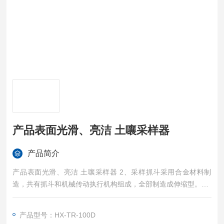
产品表面光滑、亮洁 土嚷采样器
产品简介
产品表面光滑、亮洁 土嚷采样器 2、采样抓斗采用合金材料制
造，共有抓斗和机械传动执行机构组成，全部制造成伸缩型。
（1）采样污泥量：1－5L（可根据客户需求定制）标配3L（建
议客户选择标配产品）手提箱为选配
产品型号：HX-TR-100D
（2）采样深度：20-30米（特殊情况可以用超长度拉绳提高采样