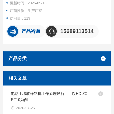
更新时间：2026-05-16
3、配件及取样瓶箱式收纳设计，体积小，节约空间，方便收纳
整理。
厂商性质：生产厂家
4、拆卸工具、样品保存工具配置齐全，仪器安装拆卸方便。
访问量：119
5、不锈钢材质采样工具，易于清洗
15689113514
产品咨询
产品分类
相关文章
电动土壤取样钻机工作原理详解——以HX-ZX-
RT10为例
2026-07-25