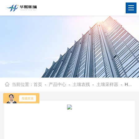
当前位置：
首页
-
产品中心
-
土壤农残
-
土壤采样器
- HX-ZX-03B坚固耐用 土嚷采样器