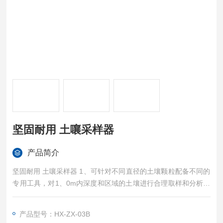
坚固耐用 土嚷采样器
产品简介
坚固耐用 土嚷采样器 1、可针对不同直径的土壤颗粒配备不同的
专用工具，对1、0m内深度和区域的土壤进行合理取样和分析，
采样量大，采样区域广。
2、标配配件铝合金箱及取样瓶铝合金箱，内部凹槽设计，方便
产品型号：HX-ZX-03B
用户放置各种采样工具及取样瓶，便于户外携带。