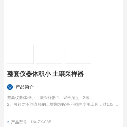
整套仪器体积小 土嚷采样器
产品简介
整套仪器体积小 土嚷采样器 1、采样深度：2米。
2、可针对不同直径的土壤颗粒配备不同的专用工具，对1.0m内
深度和区域的土壤进行合理采样和分析。
3、加配各种类型的土壤钻头：沙土钻头、粘土钻头、多石钻
产品型号：HX-ZX-03B
头、泥浆土钻头、螺旋钻头，钻头直径3.0-10.0cm。