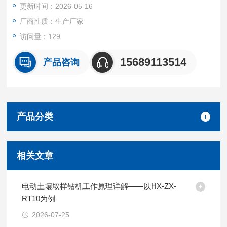
更新时间：2026-05-16
4、配延长杆：0.3m、0.6m、1.0m各一根。
厂商性质：生产厂家
访问量：129
15689113514
产品咨询
产品分类
相关文章
电动土壤取样钻机工作原理详解——以HX-ZX-
RT10为例
2026-07-25